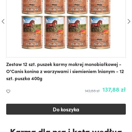
Zestaw 12 szt. puszek karmy mokrej monobiałkowej -
O'Canis konina z warzywami i siemieniem lnianym - 12
szt. puszka 400g
137,88 zł
143,88 zł
Do koszyka
Karma dla psa i kota według