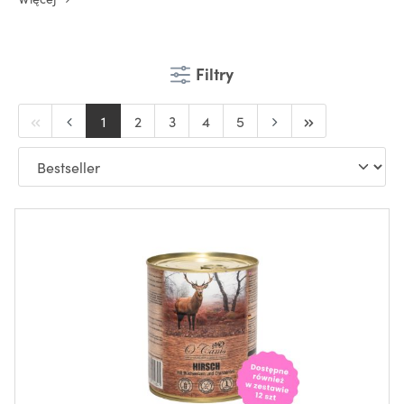
Filtry
1
2
3
4
5