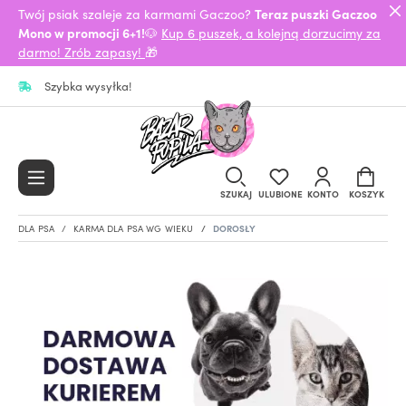
Twój psiak szaleje za karmami Gaczoo?
Teraz puszki Gaczoo
Mono w promocji 6+1!
🐶
Kup 6 puszek, a kolejną dorzucimy za
darmo! Zrób zapasy!
🎁
Szybka wysyłka!
SZUKAJ
ULUBIONE
KONTO
KOSZYK
DLA PSA
KARMA DLA PSA WG WIEKU
DOROSŁY