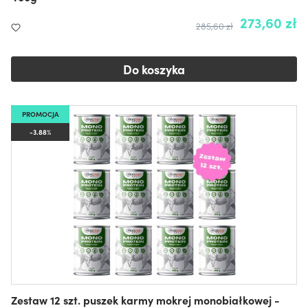
273,60 zł
285,60 zł
Do koszyka
PROMOCJA
-3.88%
Zestaw 12 szt. puszek karmy mokrej monobiałkowej -