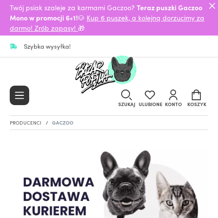
Twój psiak szaleje za karmami Gaczoo?
Teraz puszki Gaczoo
Mono w promocji 6+1!
🐶
Kup 6 puszek, a kolejną dorzucimy za
darmo! Zrób zapasy!
🎁
Szybka wysyłka!
SZUKAJ
ULUBIONE
KONTO
KOSZYK
PRODUCENCI
GACZOO