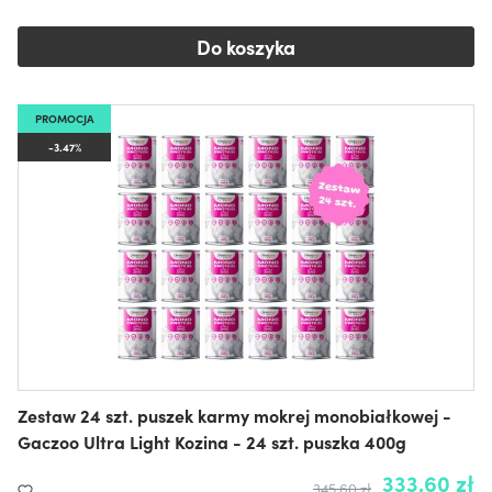
Do koszyka
PROMOCJA
-3.47%
Zestaw 24 szt. puszek karmy mokrej monobiałkowej -
Gaczoo Ultra Light Kozina - 24 szt. puszka 400g
333,60 zł
345,60 zł