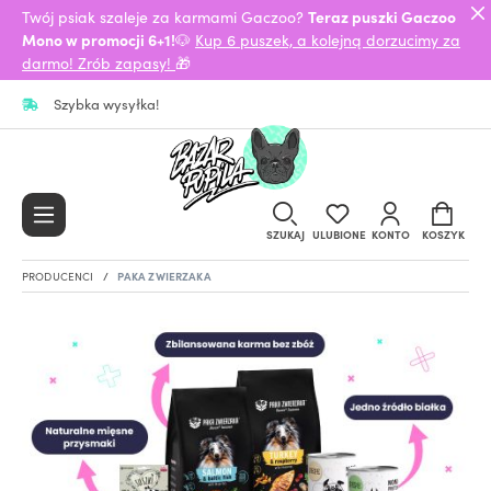
Twój psiak szaleje za karmami Gaczoo?
Teraz puszki Gaczoo
Mono w promocji 6+1!
🐶
Kup 6 puszek, a kolejną dorzucimy za
darmo! Zrób zapasy!
🎁
Szybka wysyłka!
SZUKAJ
ULUBIONE
KONTO
KOSZYK
PRODUCENCI
PAKA ZWIERZAKA