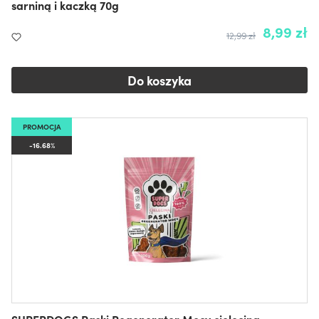
sarniną i kaczką 70g
8,99 zł
12,99 zł
Do koszyka
PROMOCJA
-16.68%
SUPERDOGS Paski Regenerator Mocy cielęcina