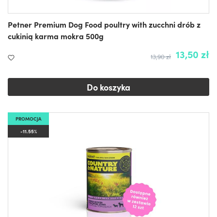
Petner Premium Dog Food poultry with zucchni drób z
cukinią karma mokra 500g
13,50 zł
13,90 zł
Do koszyka
PROMOCJA
-11.55%