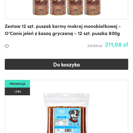
Zestaw 12 szt. puszek karmy mokrej monobiałkowej -
O'Canis jeleń z kaszą gryczaną - 12 szt. puszka 800g
211,08 zł
215,88 zł
Do koszyka
PROMOCJA
-7.9%