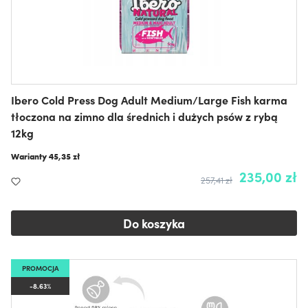
Ibero Cold Press Dog Adult Medium/Large Fish karma
tłoczona na zimno dla średnich i dużych psów z rybą
12kg
Warianty
45,35 zł
235,00 zł
257,41 zł
Do koszyka
PROMOCJA
-8.63%