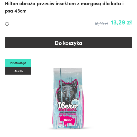
Hilton obroża przeciw insektom z margosą dla kota i
psa 43cm
13,29 zł
16,90 zł
Do koszyka
PROMOCJA
-5.61%