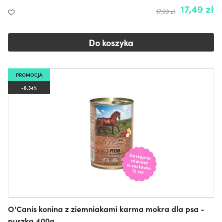
17,49 zł
17,99 zł
Do koszyka
PROMOCJA
-8.34%
O'Canis konina z ziemniakami karma mokra dla psa -
puszka 400g