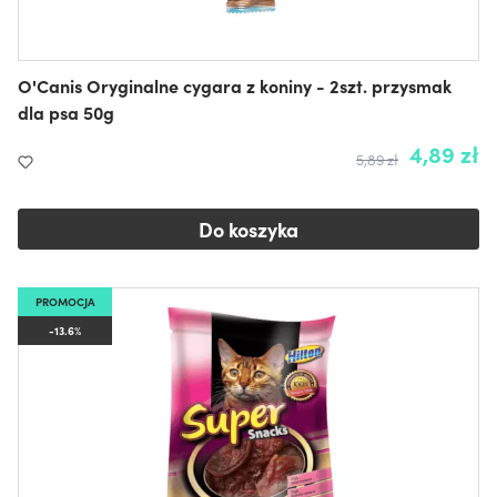
O'Canis Oryginalne cygara z koniny - 2szt. przysmak
dla psa 50g
4,89 zł
5,89 zł
Do koszyka
PROMOCJA
-13.6%