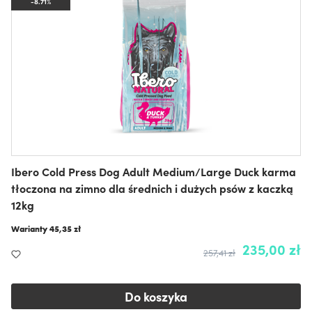
-8.71%
Ibero Cold Press Dog Adult Medium/Large Duck karma
tłoczona na zimno dla średnich i dużych psów z kaczką
12kg
Warianty
45,35 zł
235,00 zł
257,41 zł
Do koszyka