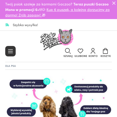
Twój psiak szaleje za karmami Gaczoo?
Teraz puszki Gaczoo
Mono w promocji 6+1!
🐶
Kup 6 puszek, a kolejną dorzucimy za
darmo! Zrób zapasy!
🎁
Szybka wysyłka!
SZUKAJ
ULUBIONE
KONTO
KOSZYK
DLA PSA