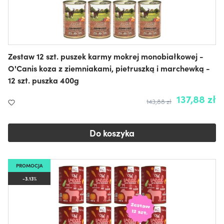
Zestaw 12 szt. puszek karmy mokrej monobiałkowej -
O'Canis koza z ziemniakami, pietruszką i marchewką -
12 szt. puszka 400g
137,88 zł
143,88 zł
Do koszyka
PROMOCJA
-3.13%