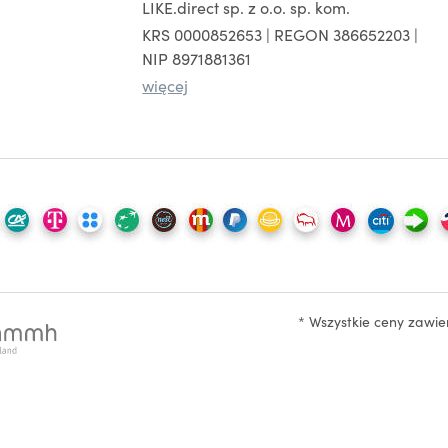
LIKE.direct sp. z o.o. sp. kom.
KRS 0000852653 | REGON 386652203 |
NIP 8971881361
więcej
* Wszystkie ceny zawi