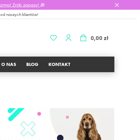
darmo! Zrób zapasy!
🎁
 od naszych klientów!
0,00 zł
O NAS
BLOG
KONTAKT