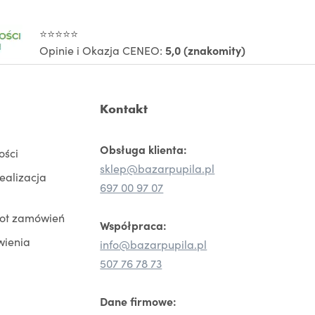
⭐⭐⭐⭐⭐
Opinie i Okazja CENEO:
5,0 (znakomity)
Kontakt
Obsługa klienta:
ości
sklep@bazarpupila.pl
realizacja
697 00 97 07
rot zamówień
Współpraca:
wienia
info@bazarpupila.pl
507 76 78 73
Dane firmowe: