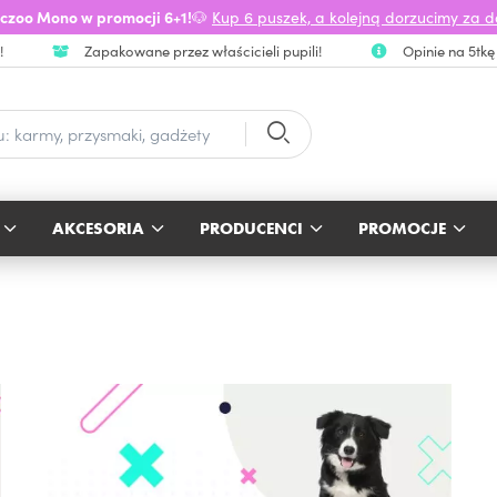
czoo Mono w promocji 6+1!
🐶
Kup 6 puszek, a kolejną dorzucimy za 
!
Zapakowane przez właścicieli pupili!
Opinie na 5tkę
AKCESORIA
PRODUCENCI
PROMOCJE