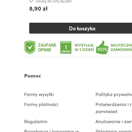
Dodaj do listy życzeń
8,90 zł
Do koszyka
Pomoc
Formy wysyłki
Polityka prywatn
Formy płatności
Potwierdzenia i 
zamówień
Regulamin
Anulowanie i zw
Rejestracja i logowanie w
Składanie zamó