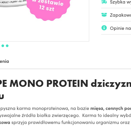
Szybka wy
Zapakowan
Opinie na
ienia
E MONO PROTEIN dziczyzn
u
 pyszna karma monoproteinowa, na bazie
mięsa, cennych po
yswajalne źródła białka zwierzęcego. Karma to idealny wybó
łkowa
sprzyja prawidłowemu funkcjonowaniu organizmu ora