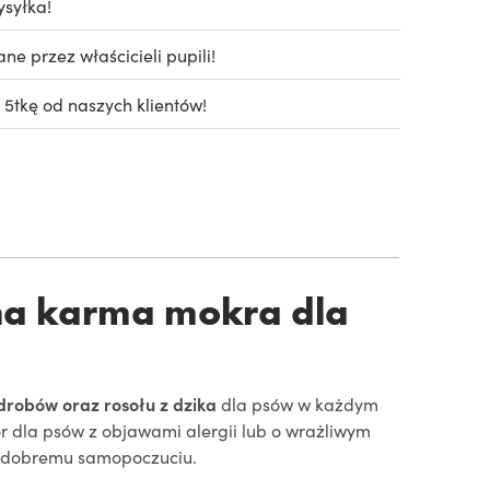
syłka!
e przez właścicieli pupili!
 5tkę od naszych klientów!
a karma mokra dla
drobów oraz rosołu z dzika
dla psów w każdym
r dla psów z objawami alergii lub o wrażliwym
z dobremu samopoczuciu.