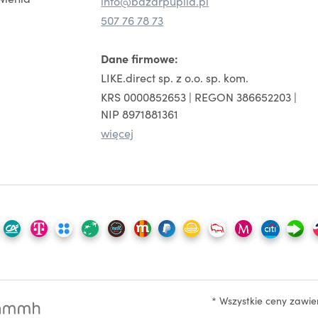
info@bazarpupila.pl
507 76 78 73
Dane firmowe:
LIKE.direct sp. z o.o. sp. kom.
KRS 0000852653 | REGON 386652203 |
NIP 8971881361
więcej
* Wszystkie ceny zawi