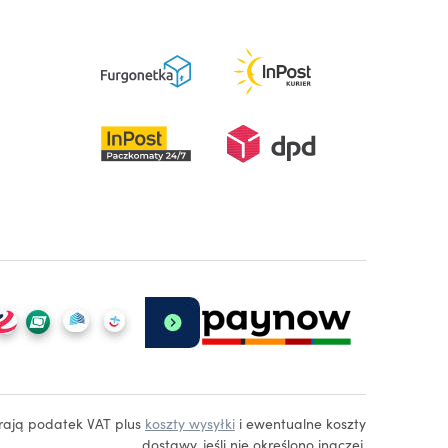
erają podatek VAT plus
koszty wysyłki
i ewentualne koszty
dostawy, jeśli nie określono inaczej.