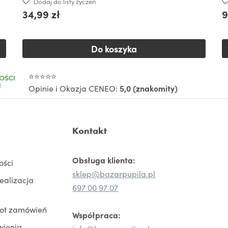
Dodaj do listy życzeń
34,99 zł
9
Do koszyka
⭐⭐⭐⭐⭐
Opinie i Okazja CENEO:
5,0 (znakomity)
Kontakt
Obsługa klienta:
ości
sklep@bazarpupila.pl
realizacja
697 00 97 07
rot zamówień
Współpraca:
wienia