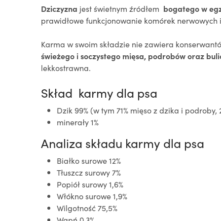
Dziczyzna
jest świetnym źródłem
bogatego w egz
prawidłowe funkcjonowanie komórek nerwowych i
Karma w swoim składzie nie zawiera konserwantów
świeżego i soczystego mięsa, podrobów oraz bul
lekkostrawna.
Skład karmy dla psa
Dzik 99% (w tym 71% mięso z dzika i podroby, 
minerały 1%
Analiza składu karmy dla psa
Białko surowe 12%
Tłuszcz surowy 7%
Popiół surowy 1,6%
Włókno surowe 1,9%
Wilgotność 75,5%
Wapń 0,3%