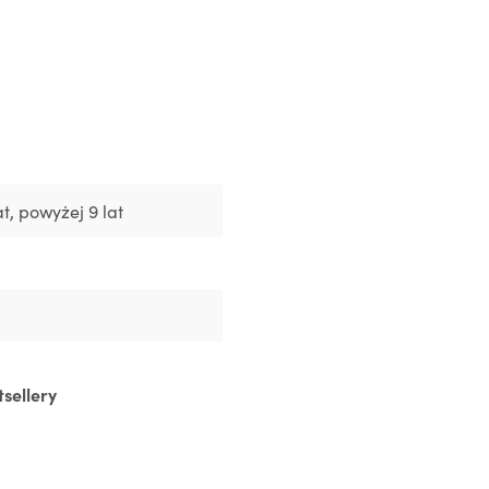
at
, powyżej 9 lat
tsellery