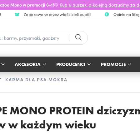
czoo Mono w promocji 6+1!
🐶
Kup 6 puszek, a kolejną dorzucimy za 
!
Zapakowane przez właścicieli pupili!
Opinie na 5tkę
AKCESORIA
PRODUCENCI
PROMOCJE
KARMA DLA PSA MOKRA
E MONO PROTEIN dziczyzn
w w każdym wieku