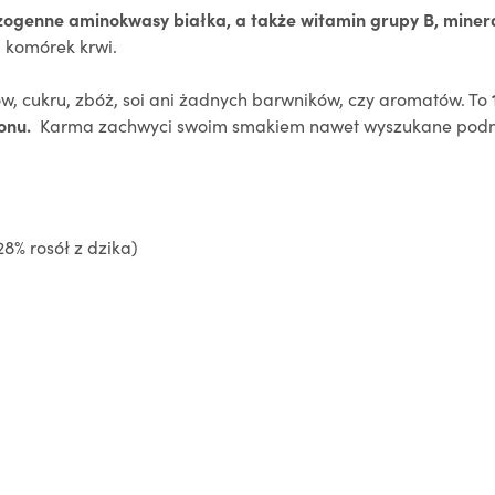
ogenne aminokwasy białka, a także
witamin grupy B, miner
 komórek krwi.
, cukru, zbóż, soi ani żadnych barwników, czy aromatów. To
ionu.
Karma zachwyci swoim smakiem nawet wyszukane podnieb
28% rosół z dzika)