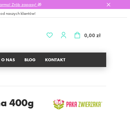
darmo! Zrób zapasy!
🎁
 od naszych klientów!
0,00 zł
O NAS
BLOG
KONTAKT
a 400g