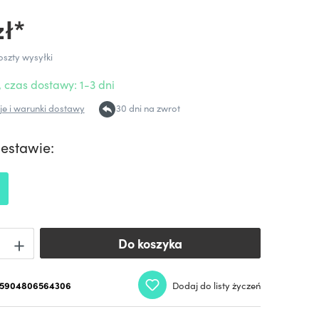
zł*
oszty wysyłki
 czas dostawy: 1-3 dni
e i warunki dostawy
30 dni na zwrot
zestawie:
Do koszyka
Do koszyka
5904806564306
Dodaj do listy życzeń