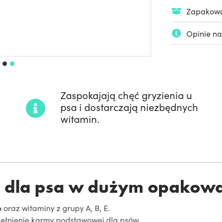
Zapakowan
Opinie na
Zaspokajają chęć gryzienia u
psa i dostarczają niezbędnych
witamin.
ki dla psa w dużym opakow
o
oraz witaminy z grupy A, B, E.
pełnienie karmy podstawowej dla psów.