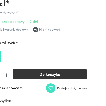
zł*
oszty wysyłki
 czas dostawy: 1-3 dni
e i warunki dostawy
30 dni na zwrot
zestawie:
Do koszyka
Do koszyka
5902205065653
Dodaj do listy życzeń
syłka!