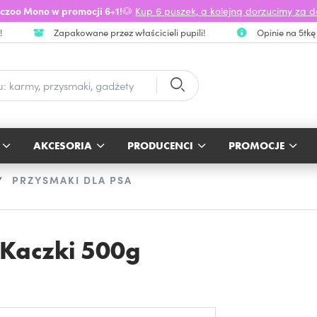
czoo Mono w promocji 6+1!
🐶
Kup 6 puszek, a kolejną dorzucimy za 
!
Zapakowane przez właścicieli pupili!
Opinie na 5tkę
AKCESORIA
PRODUCENCI
PROMOCJE
PRZYSMAKI DLA PSA
 Kaczki 500g