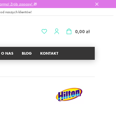
darmo! Zrób zapasy!
🎁
 od naszych klientów!
0,00 zł
O NAS
BLOG
KONTAKT