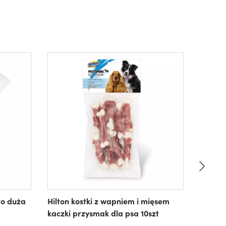
tto duża
Hilton kostki z wapniem i mięsem
Hilton 
kaczki przysmak dla psa 10szt
psa 50