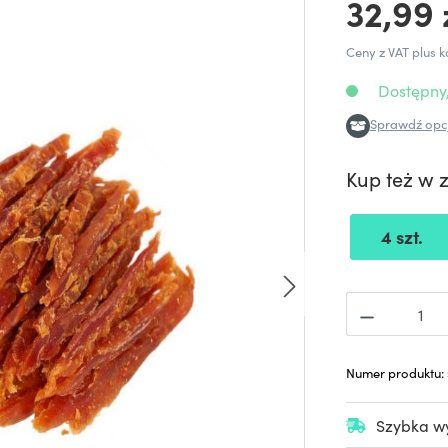
32,99 
Ceny z VAT plus k
Dostępny,
Sprawdź opcj
Kup też w 
4 szt.
Numer produktu:
Szybka wy