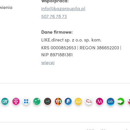
Współpraca:
wienia
info@bazarpupila.pl
507 76 78 73
Dane firmowe:
LIKE.direct sp. z o.o. sp. kom.
KRS 0000852653 | REGON 386652203 |
NIP 8971881361
więcej