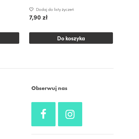
Dodaj do listy życzeń
Dodaj
7,90 zł
34,99
Do koszyka
Obserwuj nas