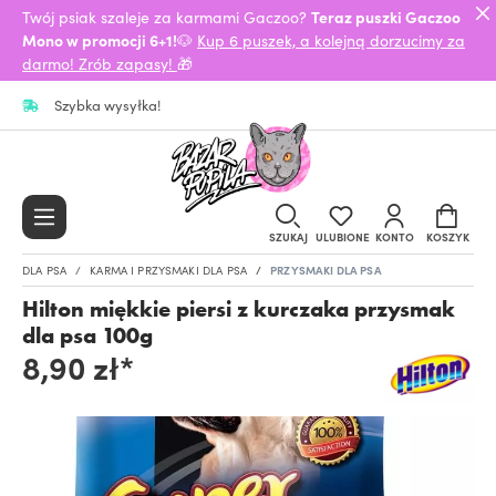
Twój psiak szaleje za karmami Gaczoo?
Teraz puszki Gaczoo
Mono w promocji 6+1!
🐶
Kup 6 puszek, a kolejną dorzucimy za
darmo! Zrób zapasy!
🎁
Szybka wysyłka!
SZUKAJ
ULUBIONE
KONTO
KOSZYK
DLA PSA
KARMA I PRZYSMAKI DLA PSA
PRZYSMAKI DLA PSA
Hilton miękkie piersi z kurczaka przysmak
dla psa 100g
8,90 zł*