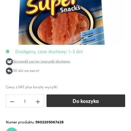
Dostępny, czas dostawy: 1-3 dni
Sprawdź opcje i warunki dostawy
30 dni na zwrot
Ceny z VAT plus koszty wysyłki
Do koszyka
Do koszyka
Numer produktu:
5902205067428