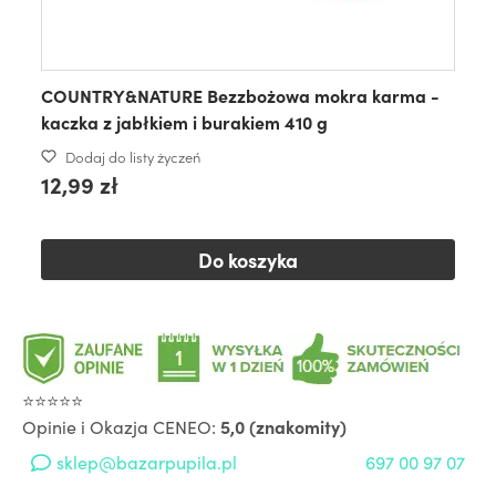
COUNTRY&NATURE Bezzbożowa mokra karma -
kaczka z jabłkiem i burakiem 410 g
Dodaj do listy życzeń
12,99 zł
Do koszyka
⭐⭐⭐⭐⭐
Opinie i Okazja CENEO:
5,0 (znakomity)
sklep@bazarpupila.pl
697 00 97 07