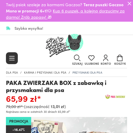
Twój psiak szaleje za karmami Gaczoo?
Teraz puszki Gaczoo
Mono w promocji 6+1!
🐶
Kup 6 puszek, a kolejną dorzucimy za
darmo! Zrób zapasy!
🎁
Szybka wysyłka!
SZUKAJ
ULUBIONE
KONTO
KOSZYK
DLA PSA
KARMA I PRZYSMAKI DLA PSA
PRZYSMAKI DLA PSA
PAKA ZWIERZAKA BOX z zabawką i
przysmakami dla psa
65,99 zł*
79,00 zł*
(oszczędność
13,01 zł
)
Najniższa cena w ostatnich 30 dniach 65,99 zł*
PROMOCJA
-16.47%