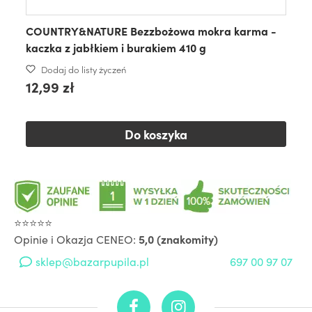
COUNTRY&NATURE Bezzbożowa mokra karma -
kaczka z jabłkiem i burakiem 410 g
Dodaj do listy życzeń
12,99 zł
Do koszyka
⭐⭐⭐⭐⭐
Opinie i Okazja CENEO:
5,0 (znakomity)
sklep@bazarpupila.pl
697 00 97 07