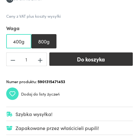
Ceny z VAT plus koszty wysyłki
Waga
400g
800g
Do koszyka
Do koszyka
Numer produktu:
5901315471453
Dodaj do listy życzeń
Szybka wysyłka!
Zapakowane przez właścicieli pupili!