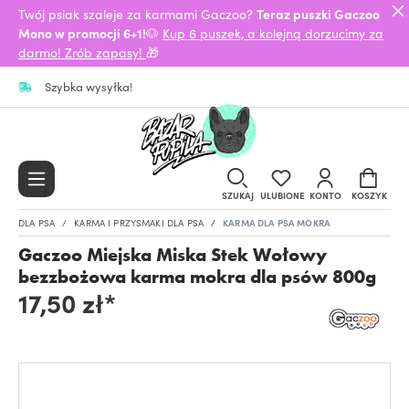
Twój psiak szaleje za karmami Gaczoo?
Teraz puszki Gaczoo
Mono w promocji 6+1!
🐶
Kup 6 puszek, a kolejną dorzucimy za
darmo! Zrób zapasy!
🎁
Szybka wysyłka!
SZUKAJ
ULUBIONE
KONTO
KOSZYK
DLA PSA
KARMA I PRZYSMAKI DLA PSA
KARMA DLA PSA MOKRA
Gaczoo Miejska Miska Stek Wołowy
bezzbożowa karma mokra dla psów 800g
17,50 zł*