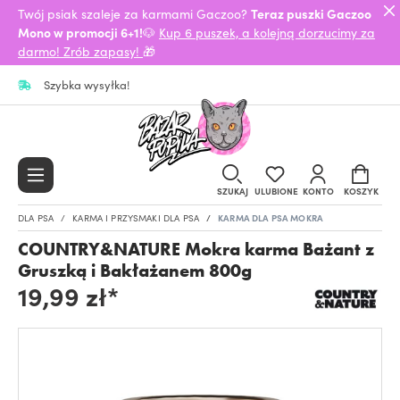
Twój psiak szaleje za karmami Gaczoo?
Teraz puszki Gaczoo
Mono w promocji 6+1!
🐶
Kup 6 puszek, a kolejną dorzucimy za
darmo! Zrób zapasy!
🎁
Szybka wysyłka!
SZUKAJ
ULUBIONE
KONTO
KOSZYK
DLA PSA
KARMA I PRZYSMAKI DLA PSA
KARMA DLA PSA MOKRA
COUNTRY&NATURE Mokra karma Bażant z
Gruszką i Bakłażanem 800g
19,99 zł*