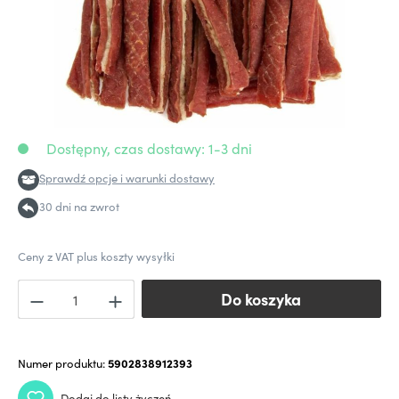
Dostępny, czas dostawy: 1-3 dni
Sprawdź opcje i warunki dostawy
30 dni na zwrot
Ceny z VAT plus koszty wysyłki
Do koszyka
Do koszyka
Numer produktu:
5902838912393
Dodaj do listy życzeń