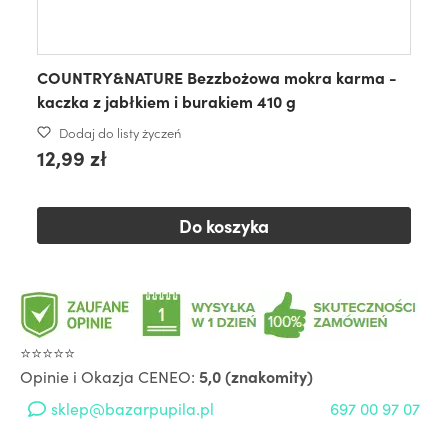
COUNTRY&NATURE Bezzbożowa mokra karma -
kaczka z jabłkiem i burakiem 410 g
Dodaj do listy życzeń
12,99 zł
Do koszyka
⭐⭐⭐⭐⭐
Opinie i Okazja CENEO:
5,0 (znakomity)
sklep@bazarpupila.pl
697 00 97 07