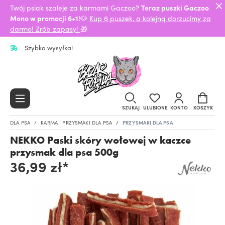
Twój psiak szaleje za karmami Gaczoo?
Teraz puszki Gaczoo
Mono w promocji 6+1!
🐶
Kup 6 puszek, a kolejną dorzucimy za
darmo! Zrób zapasy!
🎁
Szybka wysyłka!
SZUKAJ
ULUBIONE
KONTO
KOSZYK
DLA PSA
KARMA I PRZYSMAKI DLA PSA
PRZYSMAKI DLA PSA
NEKKO Paski skóry wołowej w kaczce
przysmak dla psa 500g
36,99 zł*