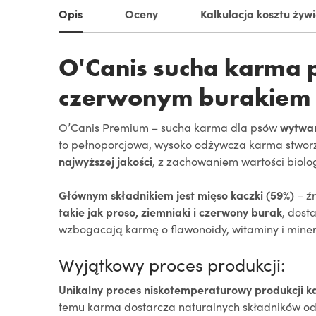
Opis
Oceny
Kalkulacja kosztu żyw
O'Canis sucha karma p
czerwonym burakiem
O’Canis Premium – sucha karma dla psów
wytwar
to pełnoporcjowa, wysoko odżywcza karma stworzo
najwyższej jakości
, z zachowaniem wartości biolo
Głównym składnikiem jest mięso kaczki (59%)
– ź
takie jak proso, ziemniaki i czerwony burak
, dost
wzbogacają karmę o flawonoidy, witaminy i miner
Wyjątkowy proces produkcji:
Unikalny proces niskotemperaturowy produkcji 
temu karma dostarcza naturalnych składników odż