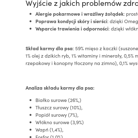
Wyjście z jakich problemów zd
Alergie pokarmowe i wrażliwy żołądek
: pros
Poprawa kondycji skóry i sierści
: dzięki Ome
Wsparcie trawienia i odporności
: dzięki włó
Skład karmy dla psa
: 59% mięso z kaczki (suszone
1% olej z dzikich ryb, 1% witaminy i minerały, 0,5% 
rzepakowy i konopny tłoczony na zimno), 0,1% wy
Analiza składu karmy dla psa:
Białko surowe (26%,)
Tłuszcz surowy (10%),
Popiół surowy (7%),
Włókno surowe (3,9%)
Wapń (1,4%),
Fosfor (1,0%)