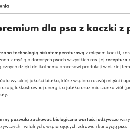
ienia
remium dla psa z kaczki z 
zana technologią niskotemperaturową
z mięsem kaczki, ka
na z myślą o dorosłych psach wszystkich ras. Jej
receptura 
gicznych dzięki delikatnemu procesowi produkcji w niskiej te
ródło wysokiej jakości białka, które wspiera rozwój mięśni i o
arczają lekkostrawnej energii, a jabłka oraz mieszanka ziół (p
ały.
karmy pozwala zachować biologiczne wartości odżywcze
wszys
ywczych i witalnych, wspierających zdrowie i kondycję psa.