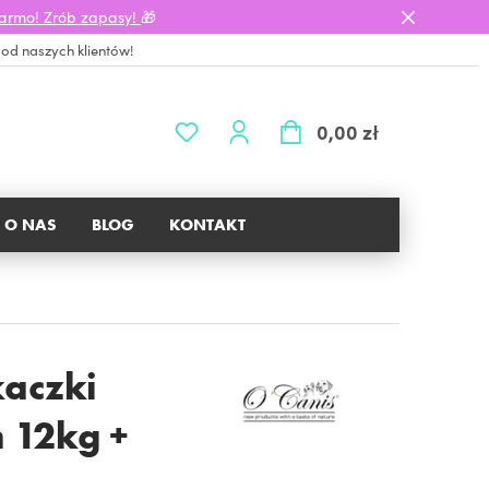
darmo! Zrób zapasy!
🎁
 od naszych klientów!
0,00 zł
O NAS
BLOG
KONTAKT
aczki
 12kg +