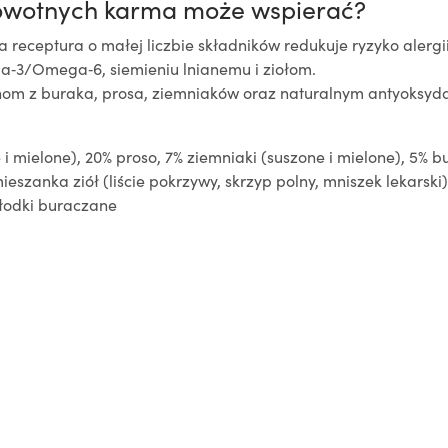
rowotnych karma może wspierać?
ta receptura o małej liczbie składników redukuje ryzyko alergii 
ga‑3/Omega‑6, siemieniu lnianemu i ziołom.
knom z buraka, prosa, ziemniaków oraz naturalnym antyoksydan
 i mielone), 20% proso, 7% ziemniaki (suszone i mielone), 5% b
mieszanka ziół (liście pokrzywy, skrzyp polny, mniszek lekarski
słodki buraczane