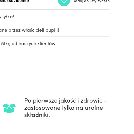
5903802100969
Dodaj do listy życzeń
syłka!
e przez właścicieli pupili!
 5tkę od naszych klientów!
Po pierwsze jakość i zdrowie -
zastosowane tylko naturalne
składniki.