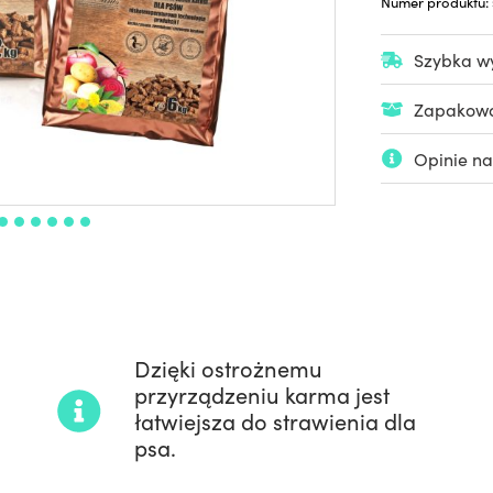
Numer produktu:
Szybka wy
Zapakowan
Opinie na
o
Dzięki ostrożnemu
przyrządzeniu karma jest
łatwiejsza do strawienia dla
psa.