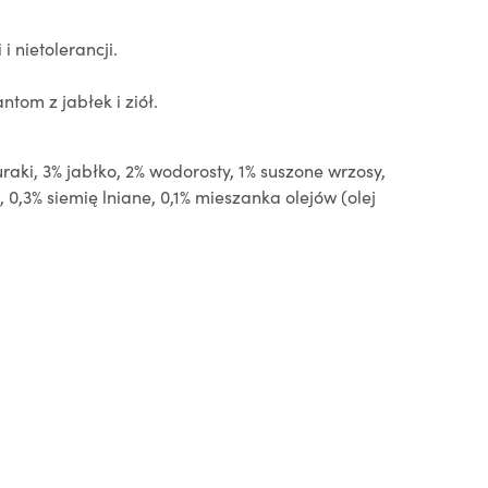
i nietolerancji.
tom z jabłek i ziół.
uraki, 3% jabłko, 2% wodorosty, 1% suszone wrzosy,
), 0,3% siemię lniane, 0,1% mieszanka olejów (olej