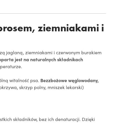
prosem, ziemniakami i
szą jaglaną, ziemniakami i czerwonym burakiem
oparta jest na
naturalnych składnikach
mperaturze.
gólną witalność psa.
Bezzbożowe węglowodany,
okrzywa, skrzyp polny, mniszek lekarski)
tkich składników, bez ich denaturacji. Dzięki