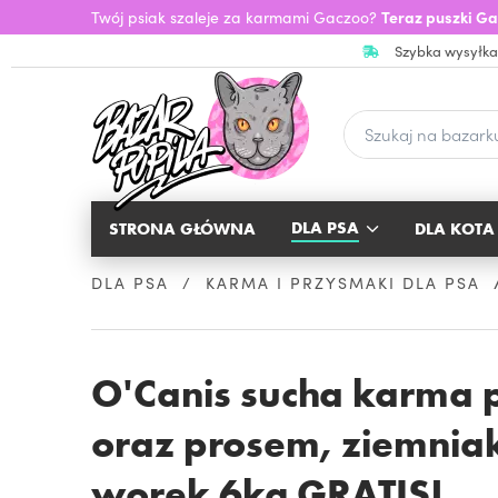
Twój psiak szaleje za karmami Gaczoo?
Teraz puszki Ga
Szybka wysyłka
DLA PSA
STRONA GŁÓWNA
DLA KOTA
DLA PSA
KARMA I PRZYSMAKI DLA PSA
O'Canis sucha karma 
oraz prosem, ziemnia
worek 6kg GRATIS!