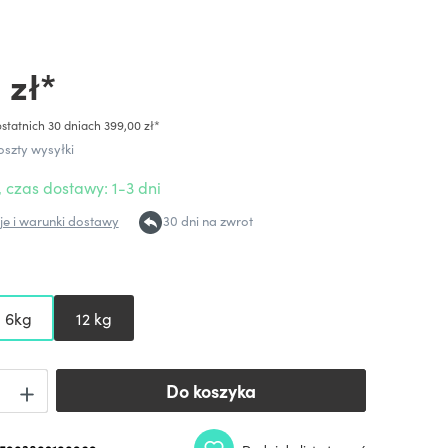
 zł*
statnich 30 dniach 399,00 zł*
oszty wysyłki
 czas dostawy: 1-3 dni
e i warunki dostawy
30 dni na zwrot
6kg
12 kg
Do koszyka
Do koszyka