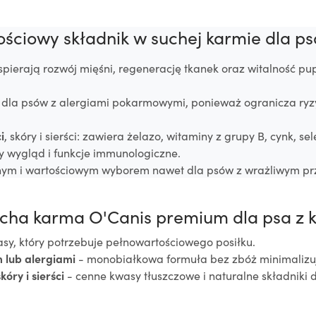
ościowy składnik w suchej karmie dla ps
wspierają rozwój mięśni, regenerację tkanek oraz witalność pup
 dla psów z alergiami pokarmowymi, ponieważ ogranicza ryzy
i
, skóry i sierści: zawiera żelazo, witaminy z grupy B, cynk, 
 wygląd i funkcje immunologiczne.
cznym i wartościowym wyborem nawet dla psów z wrażliwym
sucha karma
O'Canis premium dla psa z 
rasy, który potrzebuje pełnowartościowego posiłku.
lub alergiami
- monobiałkowa formuła bez zbóż minimalizuje
óry i sierści
- cenne kwasy tłuszczowe i naturalne składniki 