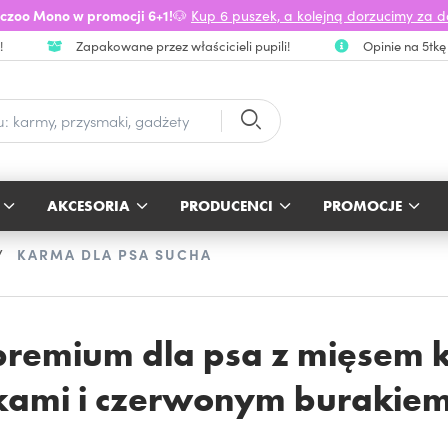
czoo Mono w promocji 6+1!
🐶
Kup 6 puszek, a kolejną dorzucimy za 
!
Zapakowane przez właścicieli pupili!
Opinie na 5tkę
AKCESORIA
PRODUCENCI
PROMOCJE
KARMA DLA PSA SUCHA
premium dla psa z mięsem k
kami i czerwonym burakiem