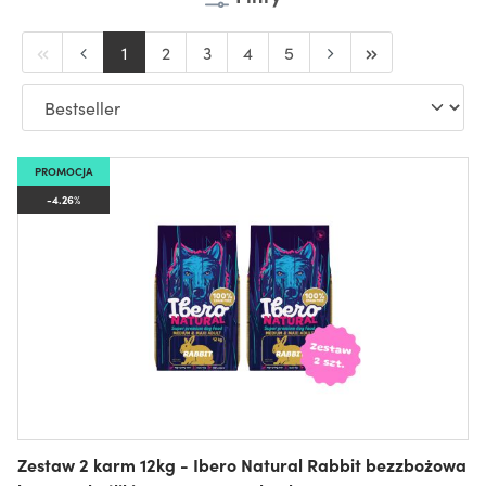
1
2
3
4
5
PROMOCJA
-4.26%
Zestaw 2 karm 12kg - Ibero Natural Rabbit bezzbożowa