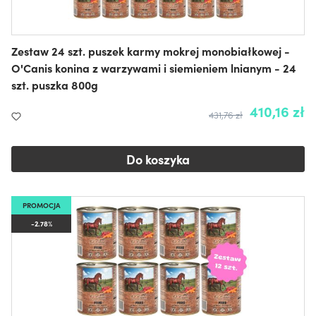
Zestaw 24 szt. puszek karmy mokrej monobiałkowej -
O'Canis konina z warzywami i siemieniem lnianym - 24
szt. puszka 800g
410,16 zł
431,76 zł
Do koszyka
PROMOCJA
-2.78%