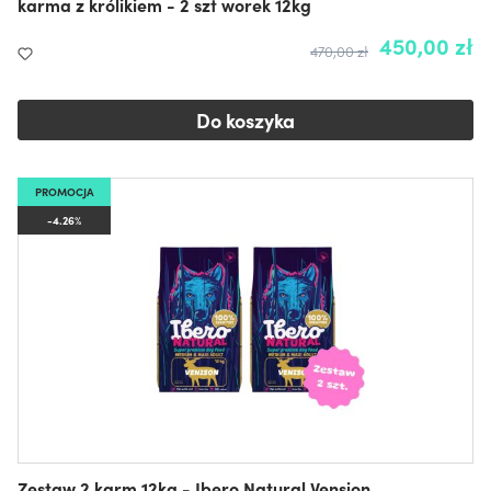
karma z królikiem - 2 szt worek 12kg
450,00 zł
470,00 zł
Do koszyka
PROMOCJA
-4.26%
Zestaw 2 karm 12kg - Ibero Natural Vension