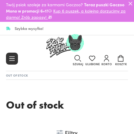
Twój psiak szaleje za karmami Gaczoo?
Teraz puszki Gaczoo
Mono w promocji 6+1!
🐶
Kup 6 puszek, a kolejną dorzucimy za
darmo! Zrób zapasy!
🎁
Szybka wysyłka!
SZUKAJ
ULUBIONE
KONTO
KOSZYK
OUT OF STOCK
Out of stock
Filtry