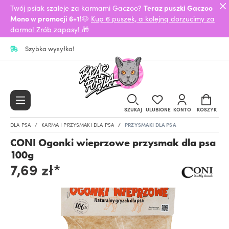
Twój psiak szaleje za karmami Gaczoo?
Teraz puszki Gaczoo
Mono w promocji 6+1!
🐶
Kup 6 puszek, a kolejną dorzucimy za
darmo! Zrób zapasy!
🎁
Szybka wysyłka!
SZUKAJ
ULUBIONE
KONTO
KOSZYK
DLA PSA
KARMA I PRZYSMAKI DLA PSA
PRZYSMAKI DLA PSA
CONI Ogonki wieprzowe przysmak dla psa
100g
7,69 zł*