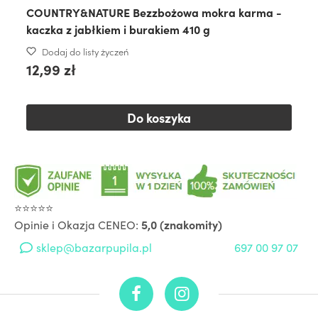
COUNTRY&NATURE Bezzbożowa mokra karma -
kaczka z jabłkiem i burakiem 410 g
Dodaj do listy życzeń
12,99 zł
Do koszyka
⭐⭐⭐⭐⭐
Opinie i Okazja CENEO:
5,0 (znakomity)
sklep@bazarpupila.pl
697 00 97 07