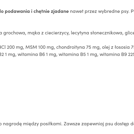
do podawania i chętnie zjadane
nawet przez wybredne psy. P
a grochowa, mąka z ciecierzycy, lecytyna słonecznikowa, gli
Cl 200 mg, MSM 100 mg, chondroityna 75 mg, olej z łososia 
2 1 mg, witamina B6 1 mg, witamina B5 1 mg, witamina B9 22
b nagrodę między posiłkami. Zawsze zapewniaj psu dostęp d