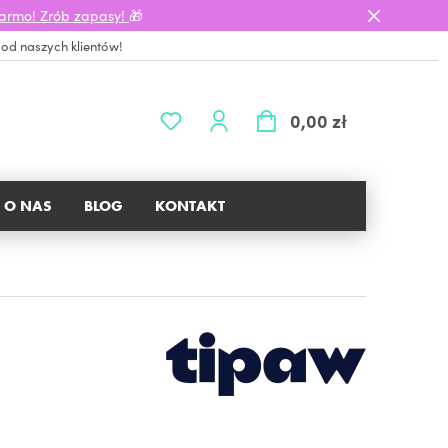
darmo! Zrób zapasy!
🎁
 od naszych klientów!
0,00 zł
O NAS
BLOG
KONTAKT