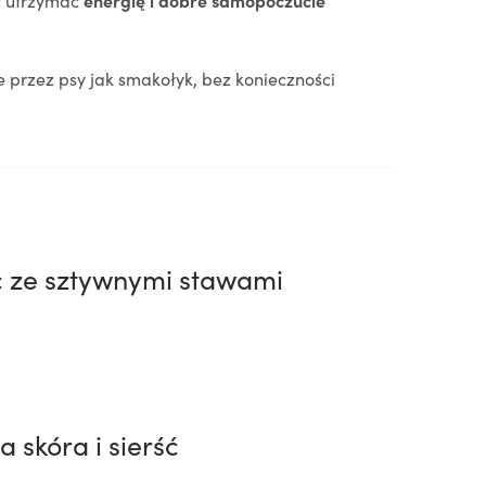
 utrzymać
energię i dobre samopoczucie
 przez psy jak smakołyk, bez konieczności
c ze sztywnymi stawami
a skóra i sierść