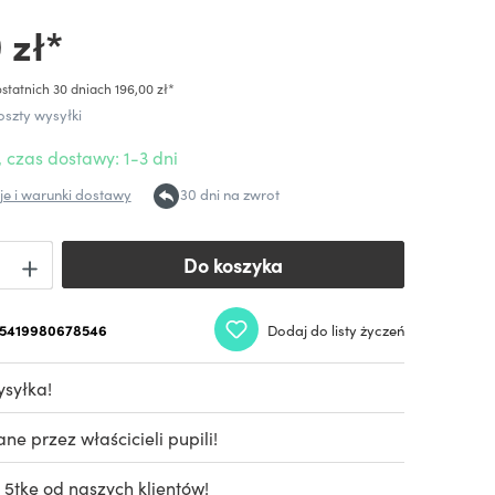
 zł*
statnich 30 dniach 196,00 zł*
oszty wysyłki
 czas dostawy: 1-3 dni
e i warunki dostawy
30 dni na zwrot
Do koszyka
Do koszyka
5419980678546
Dodaj do listy życzeń
syłka!
e przez właścicieli pupili!
 5tkę od naszych klientów!