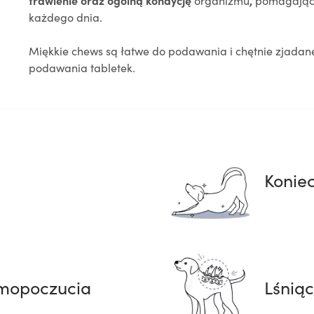
trawienie oraz ogólną kondycję
organizmu
,
pomagając
każdego dnia.
Miękkie chews są łatwe do podawania i chętnie zjadane
podawania tabletek.
Konie
mopoczucia
Lśniąc