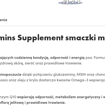
ienia
amins Supplement smaczki 
jących codzienną kondycję, odporność i energię
psa. Formu
zdrową skórę, sierść oraz prawidłowe trawienie.
samopoczucie
dzięki połączeniu glukozaminy, MSM oraz chon
łososia oraz oleju z kryla dostarcza kwasów Omega-3 wspiera
oenzym Q10
wspierają odporność, metabolizm energetyczny i 
florę jelitową i prawidłowe trawienie.