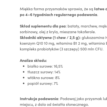
Miękka forma przysmaków sprawia, że są
łatwe 
po 4–6 tygodniach regularnego
podawania
.
Skład suplementu dla psa
: bataty, marchew, mąk
sorbinowy, olej z kryla, mieszane tokoferole.
Składniki aktywne (1 chew / 2,5 g):
glukozamina H
koenzym Q10 10 mg, witamina B1 2 mg, witamina B
kompleks probiotyków (3 szczepy) 500 mln CFU.
Analiza składu:
białko surowe: 16,5%
tłuszcz surowy: 14%
włókno surowe: 8%
popiół surowy: 7%
Instrukcja podawania
: Podawaj jako przysmak lu
miejscu, z dala od światła słonecznego.