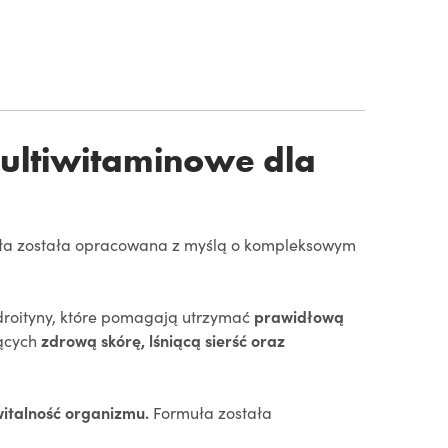
multiwitaminowe dla
ła została opracowana z myślą o kompleksowym
droityny, które pomagają utrzymać
prawidłową
jących
zdrową skórę, lśniącą sierść oraz
witalność organizmu.
Formuła została