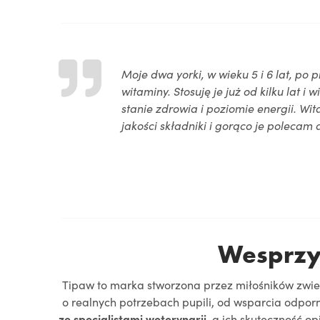
Moje dwa yorki, w wieku 5 i 6 lat, po p
witaminy. Stosuję je już od kilku lat i
stanie zdrowia i poziomie energii. Wi
jakości składniki i gorąco je polecam
Wesprzy
Tipaw to marka stworzona przez miłośników zwier
o realnych potrzebach pupili, od wsparcia odpor
ze specjalistami weterynarii
, a ich skuteczność op