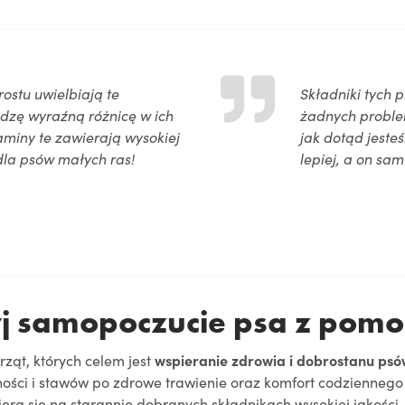
rostu uwielbiają te
Składniki tych 
 widzę wyraźną różnicę w ich
żadnych proble
taminy te zawierają wysokiej
jak dotąd jeste
 dla psów małych ras!
lepiej, a on sam
j samopoczucie psa z pomo
ząt, których celem jest
wspieranie zdrowia i dobrostanu ps
ności i stawów po zdrowe trawienie oraz komfort codziennego
iera się na starannie dobranych składnikach wysokiej jakości. 