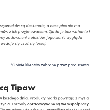
przysmaków są doskonałe, a nasz pies nie ma
mów z ich przyjmowaniem. Zjada je bez wahania i
śmy zadowoleni z efektów. Jego sierść wygląda
 wydaje się czuć się lepiej.
*Opinie klientów zebrane przez producenta.
cą Tipaw
ów każdego dnia
. Produkty marki powstają z myślą
 życia. Formuły
opracowywane są we współpracy
Tipaw wierzy, że zdrowy i szczęśliwy pies to więcej