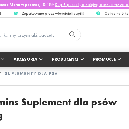
czoo Mono w promocji 6+1!
🐶
Kup 6 puszek, a kolejną dorzucimy za 
!
Zapakowane przez właścicieli pupili!
Opinie na 5tkę
AKCESORIA
PRODUCENCI
PROMOCJE
SUPLEMENTY DLA PSA
amins Suplement dla psów
g