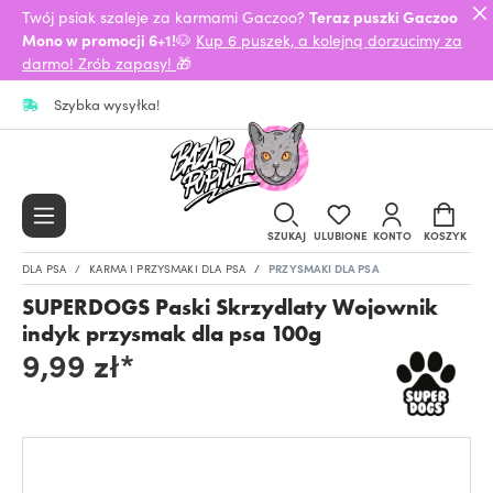
Twój psiak szaleje za karmami Gaczoo?
Teraz puszki Gaczoo
Mono w promocji 6+1!
🐶
Kup 6 puszek, a kolejną dorzucimy za
darmo! Zrób zapasy!
🎁
Szybka wysyłka!
SZUKAJ
ULUBIONE
KONTO
KOSZYK
DLA PSA
KARMA I PRZYSMAKI DLA PSA
PRZYSMAKI DLA PSA
SUPERDOGS Paski Skrzydlaty Wojownik
indyk przysmak dla psa 100g
9,99 zł*