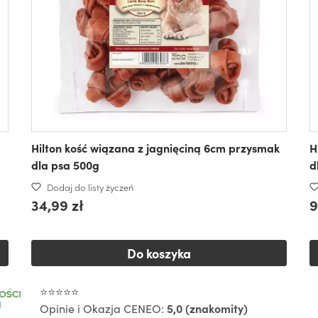
Hilton kość wiązana z jagnięciną 6cm przysmak
H
dla psa 500g
d
Dodaj do listy życzeń
34,99 zł
9
Do koszyka
⭐⭐⭐⭐⭐
Opinie i Okazja CENEO:
5,0 (znakomity)