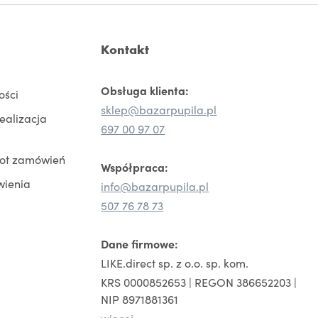
Kontakt
Obsługa klienta:
ości
sklep@bazarpupila.pl
realizacja
697 00 97 07
rot zamówień
Współpraca:
wienia
info@bazarpupila.pl
507 76 78 73
Dane firmowe:
LIKE.direct sp. z o.o. sp. kom.
KRS 0000852653 | REGON 386652203 |
NIP 8971881361
więcej