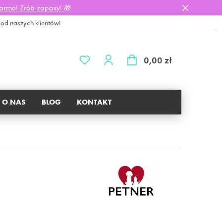
darmo! Zrób zapasy!
🎁
 od naszych klientów!
0,00 zł
O NAS
BLOG
KONTAKT