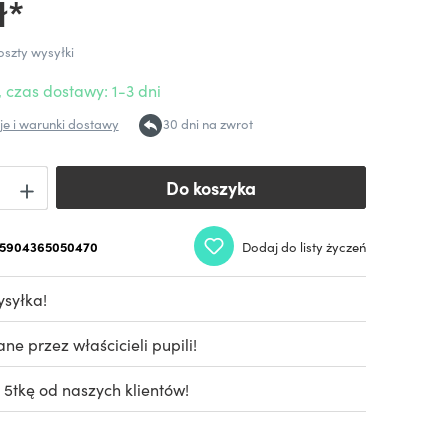
ł*
oszty wysyłki
 czas dostawy: 1-3 dni
e i warunki dostawy
30 dni na zwrot
Do koszyka
Do koszyka
5904365050470
Dodaj do listy życzeń
syłka!
e przez właścicieli pupili!
 5tkę od naszych klientów!