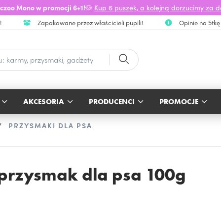
czoo Mono w promocji 6+1!
🐶
Kup 6 puszek, a kolejną dorzucimy za 
!
Zapakowane przez właścicieli pupili!
Opinie na 5tkę
AKCESORIA
PRODUCENCI
PROMOCJE
PRZYSMAKI DLA PSA
przysmak dla psa 100g