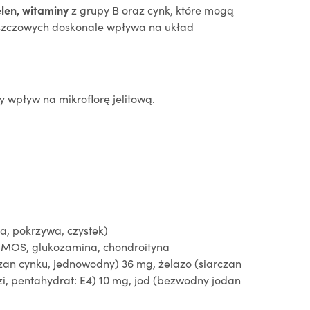
elen, witaminy
z grupy B oraz cynk, które mogą
uszczowych doskonale wpływa na układ
y wpływ na mikroflorę jelitową.
ża, pokrzywa, czystek)
e, MOS, glukozamina, chondroityna
czan cynku, jednowodny) 36 mg, żelazo (siarczan
, pentahydrat: E4) 10 mg, jod (bezwodny jodan