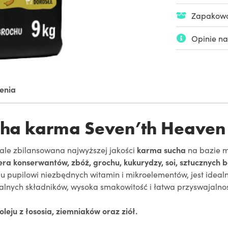
Zapakowan
Opinie na
ienia
a karma Seven’th Heaven K
 zbilansowana najwyższej jakości
karma sucha
na bazie m
era konserwantów, zbóż, grochu, kukurydzy, soi, sztucznych
mu pupilowi niezbędnych witamin i mikroelementów, jest ide
ralnych składników, wysoka smakowitość i łatwa przyswajalno
oleju z łososia, ziemniaków oraz ziół.