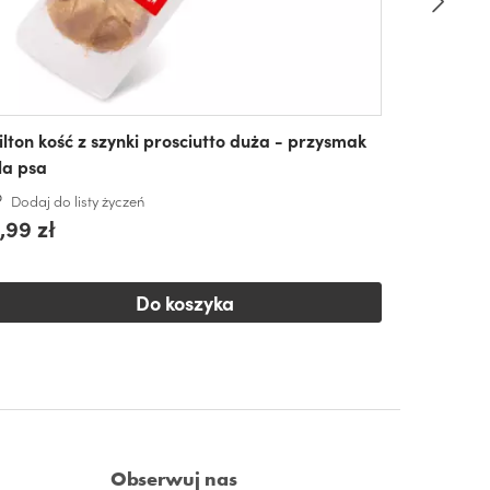
ilton kość z szynki prosciutto duża - przysmak
la psa
Dodaj do listy życzeń
,99 zł
Do koszyka
Obserwuj nas