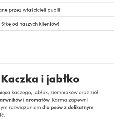
e przez właścicieli pupili!
 5tkę od naszych klientów!
aczka i jabłko
ięsa kaczego, jabłek, ziemniaków oraz ziół
 barwników i aromatów.
Karma zapewni
alnym rozwiązaniem
dla psów z delikatnym
ść.