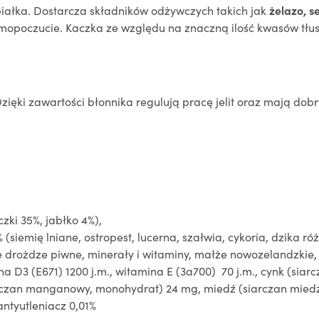
iałka. Dostarcza składników odżywczych takich jak
żelazo, s
samopoczucie. Kaczka ze względu na znaczną ilość kwasów tł
zięki zawartości błonnika regulują pracę jelit oraz mają dobr
zki 35%, jabłko 4%),
(siemię lniane, ostropest, lucerna, szałwia, cykoria, dzika ró
one drożdze piwne, minerały i witaminy, małże nowozelandzki
na D3 (E671) 1200 j.m., witamina E (3a700) 70 j.m.,
cynk (siar
rczan manganowy, monohydrat) 24 mg, miedź (siarczan miedzi
antyutleniacz 0,01%