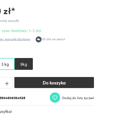
 zł*
oszty wysyłki
 czas dostawy: 1-3 dni
e i warunki dostawy
30 dni na zwrot
3 kg
9kg
Do koszyka
Do koszyka
5904806564528
Dodaj do listy życzeń
syłka!