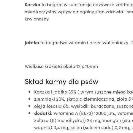
Kaczka
to bogate w substancje odżywcze źródło b
mieć korzystny wpływ na ogólny stan zdrowia i 
krwionośny.
Jabłka
to bogactwo witamin i przeciwutleniaczy. D
Wielkość krokieta około 12 x 10mm
Skład karmy dla psów
Kaczka i jabłko 39% ( w tym suszone mięso kac
ziemniaki 20%, skrobia ziemniaczana, zioła 9% 
olej z łososia 8%, wysłodki buraczane, susz
dodatki:
witamina A (E672) 12000 j.m., witami
żelaza (II) monohydrat) 24 mg, mangan (sia
wapnia) 0,4 mg, selen (selenin sodu) 0,2 mg, 