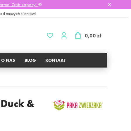
darmo! Zrób zapasy!
🎁
 od naszych klientów!
0,00 zł
O NAS
BLOG
KONTAKT
 Duck &