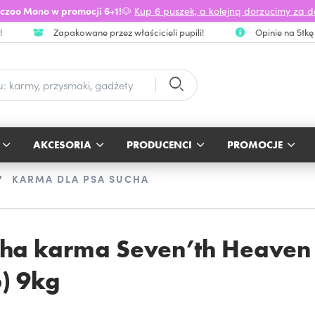
czoo Mono w promocji 6+1!
🐶
Kup 6 puszek, a kolejną dorzucimy za 
!
Zapakowane przez właścicieli pupili!
Opinie na 5tkę
AKCESORIA
PRODUCENCI
PROMOCJE
KARMA DLA PSA SUCHA
a karma Seven’th Heaven
o) 9kg