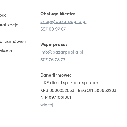
Obsługa klienta:
ości
sklep@bazarpupila.pl
realizacja
697 00 97 07
rot zamówień
Współpraca:
wienia
info@bazarpupila.pl
507 76 78 73
Dane firmowe:
LIKE.direct sp. z o.o. sp. kom.
KRS 0000852653 | REGON 386652203 |
NIP 8971881361
więcej