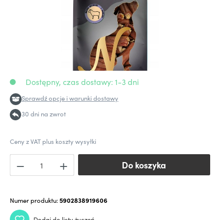
Dostępny, czas dostawy: 1-3 dni
Sprawdź opcje i warunki dostawy
30 dni na zwrot
Ceny z VAT plus koszty wysyłki
Do koszyka
Do koszyka
Numer produktu:
5902838919606
Dodaj do listy życzeń