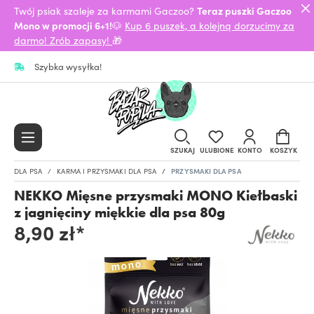
Twój psiak szaleje za karmami Gaczoo?
Teraz puszki Gaczoo
Mono w promocji 6+1!
🐶
Kup 6 puszek, a kolejną dorzucimy za
darmo! Zrób zapasy!
🎁
Szybka wysyłka!
SZUKAJ
ULUBIONE
KONTO
KOSZYK
DLA PSA
KARMA I PRZYSMAKI DLA PSA
PRZYSMAKI DLA PSA
NEKKO Mięsne przysmaki MONO Kiełbaski
z jagnięciny miękkie dla psa 80g
8,90 zł*