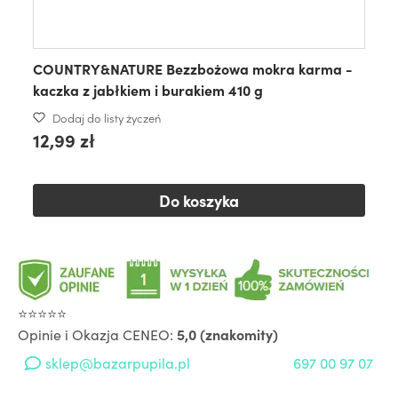
COUNTRY&NATURE Bezzbożowa mokra karma -
kaczka z jabłkiem i burakiem 410 g
Dodaj do listy życzeń
12,99 zł
Do koszyka
⭐⭐⭐⭐⭐
Opinie i Okazja CENEO:
5,0 (znakomity)
sklep@bazarpupila.pl
697 00 97 07