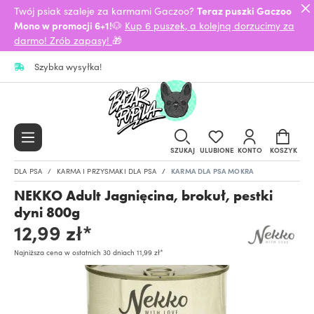
Twój psiak szaleje za karmami Gaczoo?
Teraz puszki Gaczoo
Mono w promocji 6+1!
🐶
Kup 6 puszek, a kolejną dorzucimy za
darmo! Zrób zapasy!
🎁
Szybka wysyłka!
SZUKAJ
ULUBIONE
KONTO
KOSZYK
DLA PSA
KARMA I PRZYSMAKI DLA PSA
KARMA DLA PSA MOKRA
NEKKO Adult Jagnięcina, brokuł, pestki
dyni 800g
12,99 zł*
Najniższa cena w ostatnich 30 dniach 11,99 zł*