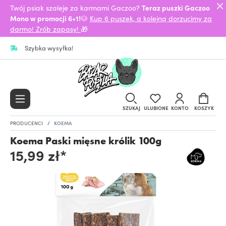
Twój psiak szaleje za karmami Gaczoo?
Teraz puszki Gaczoo
Mono w promocji 6+1!
🐶
Kup 6 puszek, a kolejną dorzucimy za
darmo! Zrób zapasy!
🎁
Szybka wysyłka!
SZUKAJ
ULUBIONE
KONTO
KOSZYK
PRODUCENCI
KOEMA
Koema Paski mięsne królik 100g
15,99 zł*