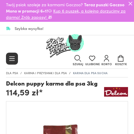
Twój psiak szaleje za karmami Gaczoo?
Teraz puszki Gaczoo
Mono w promocji 6+1!
🐶
Kup 6 puszek, a kolejną dorzucimy za
darmo! Zrób zapasy!
🎁
Szybka wysyłka!
SZUKAJ
ULUBIONE
KONTO
KOSZYK
DLA PSA
KARMA I PRZYSMAKI DLA PSA
KARMA DLA PSA SUCHA
Delcon puppy karma dla psa 3kg
114,59 zł*