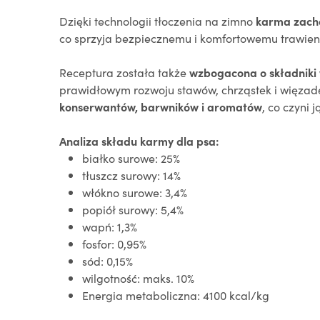
Dzięki technologii tłoczenia na zimno
karma zacho
co sprzyja bezpiecznemu i komfortowemu trawieni
Receptura została także
wzbogacona o składniki 
prawidłowym rozwoju stawów, chrząstek i więzade
konserwantów, barwników i aromatów
, co czyni
Analiza składu karmy dla psa:
białko surowe: 25%
tłuszcz surowy: 14%
włókno surowe: 3,4%
popiół surowy: 5,4%
wapń: 1,3%
fosfor: 0,95%
sód: 0,15%
wilgotność:
maks. 10%
Energia metaboliczna: 4100 kcal/kg