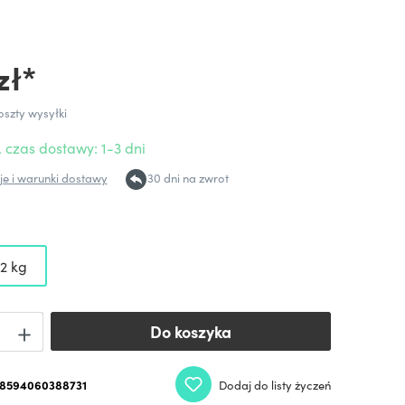
zł*
oszty wysyłki
 czas dostawy: 1-3 dni
e i warunki dostawy
30 dni na zwrot
12 kg
Do koszyka
Do koszyka
8594060388731
Dodaj do listy życzeń