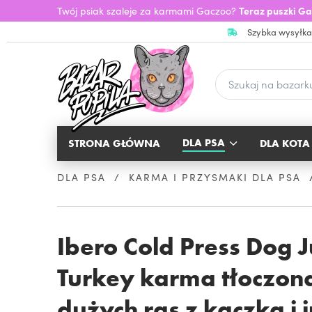
Twój psiak szaleje za karmami Gaczoo?
Teraz puszki Ga
Szybka wysyłka
DLA PSA
STRONA GŁÓWNA
DLA KOTA
DLA PSA
KARMA I PRZYSMAKI DLA PSA
Ibero Cold Press Dog
Turkey karma tłoczona 
dużych ras z kaczką i