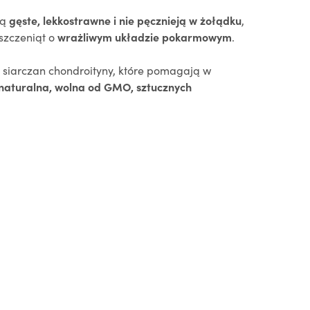
są
gęste, lekkostrawne i nie pęcznieją w żołądku
,
szczeniąt o
wrażliwym układzie pokarmowym
.
 i siarczan chondroityny, które pomagają w
naturalna, wolna od GMO, sztucznych