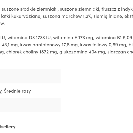
 suszone słodkie ziemniaki, suszone ziemniaki, tłuszcz z indy
atki kukurydziane, suszona marchew 1,2%, siemię lniane, ekstr
ów.
 IU, witamina D3 1733 IU, witamina E 173 mg, witamina B1 5,0
 43,1 mg, kwas pantotenowy 17,8 mg, kwas foliowy 0,69 mg, bi
mg, chlorek choliny 1872 mg, glukozamina 404 mg, siarczan cho
y
, Średnie rasy
tsellery