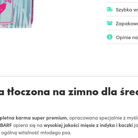
Szybka wy
Zapakowan
Opinie na
a tłoczona na zimno dla śre
ompletna karma super premium
, opracowana specjalnie z myślą
 BARF
opiera się na
wysokiej jakości mięsie z indyka i kaczki
ja
z ogólną witalność młodego psa.