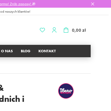
darmo! Zrób zapasy!
🎁
 od naszych klientów!
0,00 zł
O NAS
BLOG
KONTAKT
&
nich i