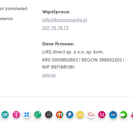
rot zamówień
Współpraca:
wienia
info@bazarpupila.pl
507 76 78 73
Dane firmowe:
LIKE.direct sp. z o.o. sp. kom.
KRS 0000852653 | REGON 386652203 |
NIP 8971881361
więcej