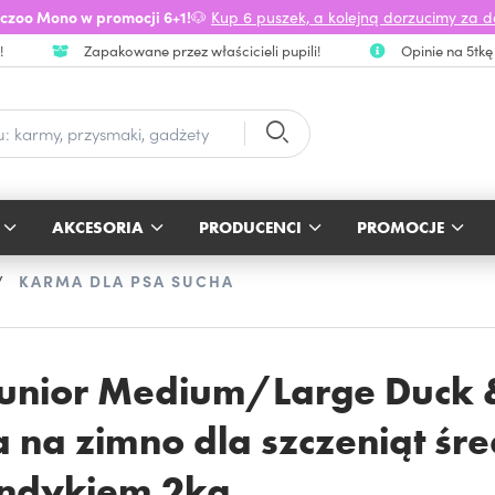
czoo Mono w promocji 6+1!
🐶
Kup 6 puszek, a kolejną dorzucimy za 
!
Zapakowane przez właścicieli pupili!
Opinie na 5tkę
AKCESORIA
PRODUCENCI
PROMOCJE
KARMA DLA PSA SUCHA
 Junior Medium/Large Duck 
na zimno dla szczeniąt śred
 indykiem 2kg