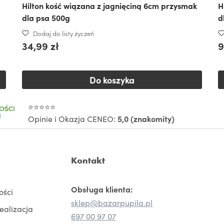
Hilton kość wiązana z jagnięciną 6cm przysmak
H
dla psa 500g
d
Dodaj do listy życzeń
34,99 zł
9
Do koszyka
⭐⭐⭐⭐⭐
Opinie i Okazja CENEO:
5,0 (znakomity)
Kontakt
Obsługa klienta:
ości
sklep@bazarpupila.pl
realizacja
697 00 97 07