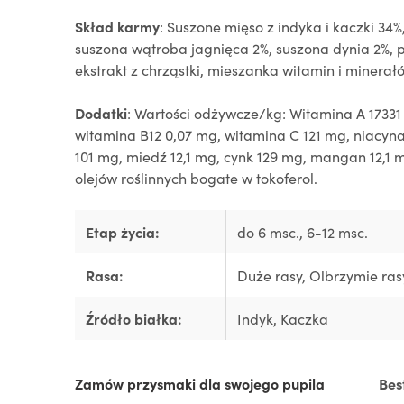
Skład karmy
:
Suszone mięso z indyka i kaczki 34%,
suszona wątroba jagnięca 2%, suszona dynia 2%, pł
ekstrakt z chrząstki, mieszanka witamin i minerał
Dodatki
: Wartości odżywcze/kg: Witamina A 17331
witamina B12 0,07 mg, witamina C 121 mg, niacyna
101 mg, miedź 12,1 mg, cynk 129 mg, mangan 12,1 
olejów roślinnych bogate w tokoferol.
Etap życia:
do 6 msc.
, 6-12 msc.
Rasa:
Duże rasy
, Olbrzymie ras
Źródło białka:
Indyk
, Kaczka
Zamów przysmaki dla swojego pupila
Bes