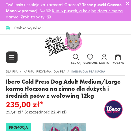
Twój psiak szaleje za karmami Gaczoo?
Teraz puszki Gaczoo
Mono w promocji 6+1!
🐶
Kup 6 puszek, a kolejną dorzucimy za
darmo! Zrób zapasy!
🎁
Szybka wysyłka!
SZUKAJ
ULUBIONE
KONTO
KOSZYK
DLA PSA
KARMA I PRZYSMAKI DLA PSA
KARMA DLA PSA SUCHA
Ibero Cold Press Dog Adult Medium/Large
karma tłoczona na zimno dla dużych i
średnich psów z wołowiną 12kg
235,00 zł*
257,41 zł*
(oszczędność
22,41 zł
)
PROMOCJA