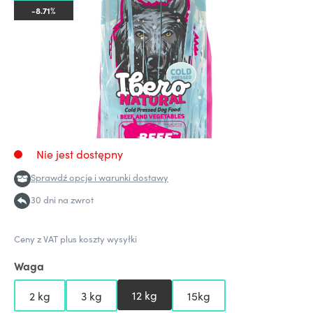
-8.71%
Nie jest dostępny
Sprawdź opcje i warunki dostawy
30 dni na zwrot
Ceny z VAT plus koszty wysyłki
Waga
12 kg
2 kg
3 kg
15kg