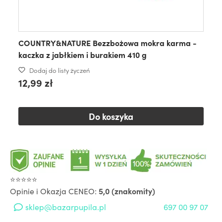
COUNTRY&NATURE Bezzbożowa mokra karma -
kaczka z jabłkiem i burakiem 410 g
Dodaj do listy życzeń
12,99 zł
Do koszyka
⭐⭐⭐⭐⭐
Opinie i Okazja CENEO:
5,0 (znakomity)
sklep@bazarpupila.pl
697 00 97 07