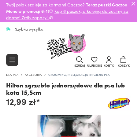
Twój psiak szaleje za karmami Gaczoo?
Teraz puszki Gaczoo
Mono w promocji 6+1!
🐶
Kup 6 puszek, a kolejną dorzucimy za
darmo! Zrób zapasy!
🎁
Szybka wysyłka!
SZUKAJ
ULUBIONE
KONTO
KOSZYK
DLA PSA
AKCESORIA
GROOMING, PIELĘGNACJA I HIGIENA PSA
Hilton zgrzebło jednorzędowe dla psa lub
kota 15,5cm
12,99 zł*