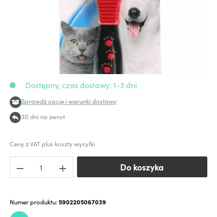
Dostępny, czas dostawy: 1-3 dni
Sprawdź opcje i warunki dostawy
30 dni na zwrot
Ceny z VAT plus koszty wysyłki
Do koszyka
Do koszyka
Numer produktu:
5902205067039