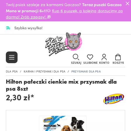
Twój psiak szaleje za karmami Gaczoo?
Teraz puszki Gaczoo
Mono w promocji 6+1!
🐶
Kup 6 puszek, a kolejną dorzucimy za
darmo! Zrób zapasy!
🎁
Szybka wysyłka!
SZUKAJ
ULUBIONE
KONTO
KOSZYK
DLA PSA
KARMA I PRZYSMAKI DLA PSA
PRZYSMAKI DLA PSA
Hilton pałeczki cienkie mix przysmak dla
psa 8szt
2,30 zł*