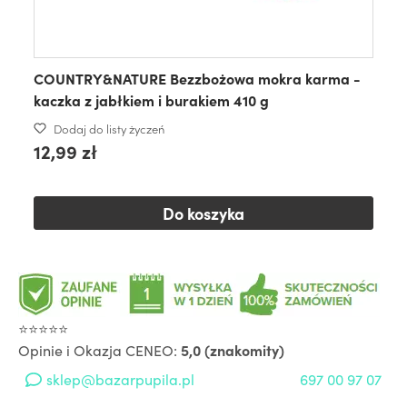
COUNTRY&NATURE Bezzbożowa mokra karma -
kaczka z jabłkiem i burakiem 410 g
Dodaj do listy życzeń
12,99 zł
Do koszyka
⭐⭐⭐⭐⭐
Opinie i Okazja CENEO:
5,0 (znakomity)
sklep@bazarpupila.pl
697 00 97 07