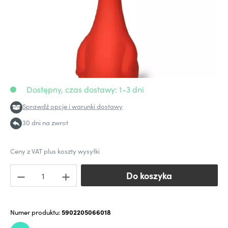
Dostępny, czas dostawy: 1-3 dni
Sprawdź opcje i warunki dostawy
30 dni na zwrot
Ceny z VAT plus koszty wysyłki
Do koszyka
Do koszyka
Numer produktu:
5902205066018