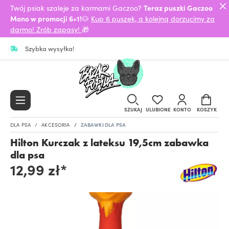
Twój psiak szaleje za karmami Gaczoo?
Teraz puszki Gaczoo
Mono w promocji 6+1!
🐶
Kup 6 puszek, a kolejną dorzucimy za
darmo! Zrób zapasy!
🎁
Szybka wysyłka!
SZUKAJ
ULUBIONE
KONTO
KOSZYK
DLA PSA
AKCESORIA
ZABAWKI DLA PSA
Hilton Kurczak z lateksu 19,5cm zabawka
dla psa
12,99 zł*