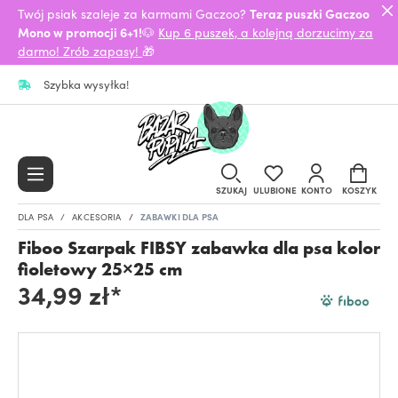
Twój psiak szaleje za karmami Gaczoo?
Teraz puszki Gaczoo
Mono w promocji 6+1!
🐶
Kup 6 puszek, a kolejną dorzucimy za
darmo! Zrób zapasy!
🎁
Szybka wysyłka!
SZUKAJ
ULUBIONE
KONTO
KOSZYK
DLA PSA
AKCESORIA
ZABAWKI DLA PSA
Fiboo Szarpak FIBSY zabawka dla psa kolor
fioletowy 25×25 cm
34,99 zł*