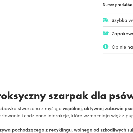
Numer produktu:
Szybka wy
Zapakowan
Opinie na
etoksyczny szarpak dla psó
zabawka stworzona z myślą o
wspólnej, aktywnej zabawie psa
ortowanie i codzienne interakcje, które wzmacniają więź z p
ywa pochodzącego z recyklingu, wolnego od szkodliwych sub