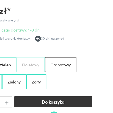
zł*
oszty wysyłki
 czas dostawy: 1-3 dni
e i warunki dostawy
30 dni na zwrot
zieleń
Fioletowy
Granatowy
Zielony
Żółty
Do koszyka
Do koszyka