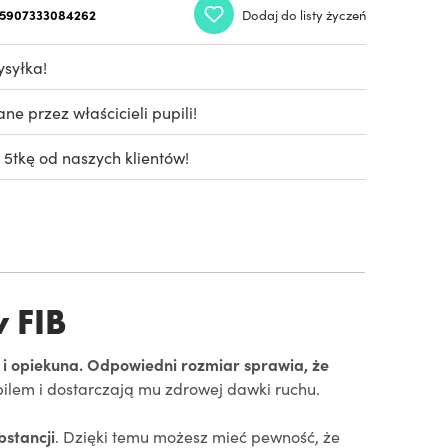
5907333084262
Dodaj do listy życzeń
syłka!
e przez właścicieli pupili!
 5tkę od naszych klientów!
w FIB
 i opiekuna. Odpowiedni rozmiar sprawia, że
upilem i dostarczają mu zdrowej dawki ruchu.
stancji
. Dzięki temu możesz mieć pewność, że