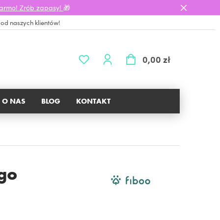
darmo! Zrób zapasy!
🎁
 od naszych klientów!
0,00 zł
O NAS
BLOG
KONTAKT
go