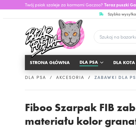
Twój psiak szaleje za karmami Gaczoo?
Teraz puszki Ga
Szybka wysyłka
DLA PSA
STRONA GŁÓWNA
DLA KOTA
DLA PSA
AKCESORIA
ZABAWKI DLA P
Fiboo Szarpak FIB za
materiału kolor gran