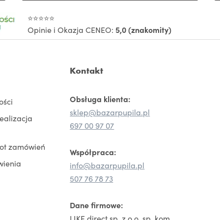
⭐⭐⭐⭐⭐
Opinie i Okazja CENEO:
5,0 (znakomity)
Kontakt
Obsługa klienta:
ości
sklep@bazarpupila.pl
realizacja
697 00 97 07
rot zamówień
Współpraca:
wienia
info@bazarpupila.pl
507 76 78 73
Dane firmowe:
LIKE.direct sp. z o.o. sp. kom.