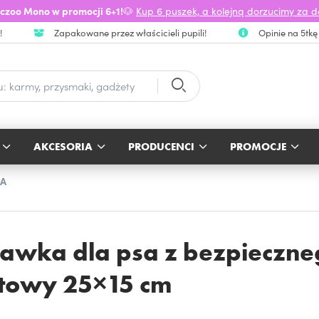
czoo Mono w promocji 6+1!
🐶
Kup 6 puszek, a kolejną dorzucimy za 
!
Zapakowane przez właścicieli pupili!
Opinie na 5tkę
AKCESORIA
PRODUCENCI
PROMOCJE
SA
bawka dla psa z bezpieczne
atowy 25×15 cm