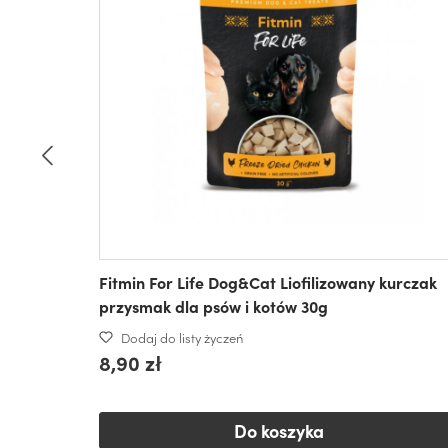
Fitmin For Life Dog&Cat Liofilizowany kurczak
przysmak dla psów i kotów 30g
Dodaj do listy życzeń
8,90 zł
Do koszyka