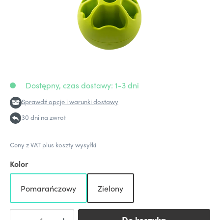
Dostępny, czas dostawy: 1-3 dni
Sprawdź opcje i warunki dostawy
30 dni na zwrot
Ceny z VAT plus koszty wysyłki
Kolor
Pomarańczowy
Zielony
Do koszyka
Do koszyka