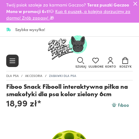
Twój psiak szaleje za karmami Gaczoo?
Teraz puszki Gaczoo
Mono w promocji 6+1!
🐶
Kup 6 puszek, a kolejną dorzucimy za
darmo! Zrób zapasy!
🎁
Szybka wysyłka!
SZUKAJ
ULUBIONE
KONTO
KOSZYK
DLA PSA
AKCESORIA
ZABAWKI DLA PSA
Fiboo Snack Fibooll interaktywna piłka na
smakołyki dla psa kolor zielony 6cm
18,99 zł*