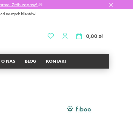
darmo! Zrób zapasy!
🎁
 od naszych klientów!
0,00 zł
O NAS
BLOG
KONTAKT