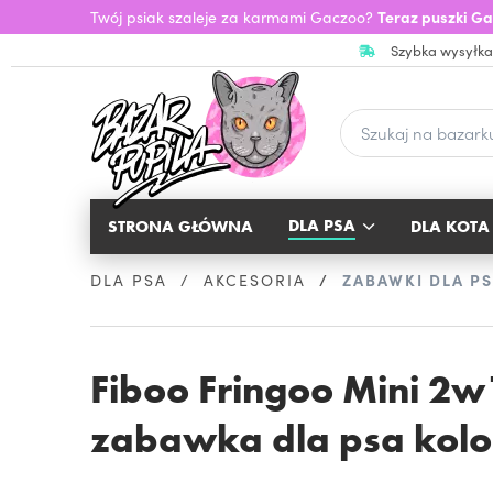
Twój psiak szaleje za karmami Gaczoo?
Teraz puszki Ga
Szybka wysyłka
DLA PSA
STRONA GŁÓWNA
DLA KOTA
DLA PSA
AKCESORIA
ZABAWKI DLA P
Fiboo Fringoo Mini 2w1
zabawka dla psa kol