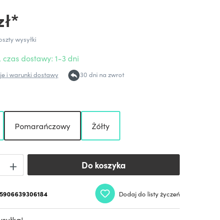
zł*
oszty wysyłki
 czas dostawy: 1-3 dni
e i warunki dostawy
30 dni na zwrot
Pomarańczowy
Żółty
Do koszyka
Do koszyka
5906639306184
Dodaj do listy życzeń
syłka!