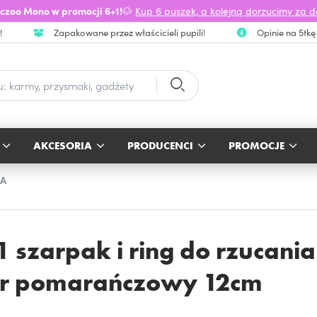
czoo Mono w promocji 6+1!
🐶
Kup 6 puszek, a kolejną dorzucimy za 
!
Zapakowane przez właścicieli pupili!
Opinie na 5tkę
AKCESORIA
PRODUCENCI
PROMOCJE
SA
 szarpak i ring do rzucania
or pomarańczowy 12cm