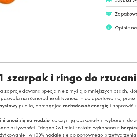
Zapakowan
Opinie na
1 szarpak i ringo do rzucan
ka
zaprojektowana specjalnie z myślą o mniejszych psach, któ
pozwala na różnorodne aktywności – od aportowania, przez
umysłowy
pupila, pomagając
rozładować energię
i poprawić 
ni unosi się na wodzie
, co czyni ją doskonałym wyborem do z
odne aktywności. Fringoo 2w1 mini została wykonana z
bezpie
 użytkowanie i w 100% nadaje się do ponownego przetworzenia,