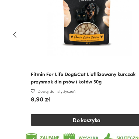
Fitmin For Life Dog&Cat Liofilizowany kurczak
przysmak dla psów i kotów 30g
Dodaj do listy życzeń
8,90 zł
Do koszyka