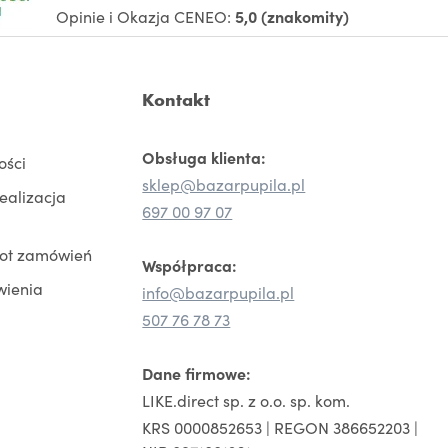
Opinie i Okazja CENEO:
5,0 (znakomity)
Kontakt
Obsługa klienta:
ości
sklep@bazarpupila.pl
realizacja
697 00 97 07
rot zamówień
Współpraca:
wienia
info@bazarpupila.pl
507 76 78 73
Dane firmowe:
LIKE.direct sp. z o.o. sp. kom.
KRS 0000852653 | REGON 386652203 |