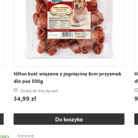
Hilton kość wiązana z jagnięciną 6cm przysmak
H
dla psa 500g
d
Dodaj do listy życzeń
34,99 zł
9
Do koszyka
⭐⭐⭐⭐⭐