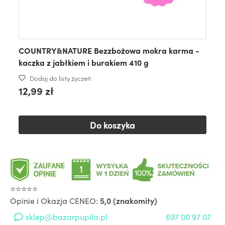
COUNTRY&NATURE Bezzbożowa mokra karma -
kaczka z jabłkiem i burakiem 410 g
Dodaj do listy życzeń
12,99 zł
Do koszyka
⭐⭐⭐⭐⭐
Opinie i Okazja CENEO:
5,0 (znakomity)
sklep@bazarpupila.pl
697 00 97 07