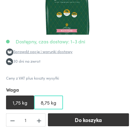
Dostępny, czas dostawy: 1-3 dni
Sprawdź opcje i warunki dostawy
30 dni na zwrot
Ceny z VAT plus koszty wysyłki
Waga
1,75 kg
8,75 kg
Do koszyka
Do koszyka