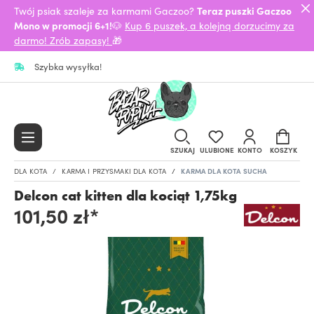
Twój psiak szaleje za karmami Gaczoo?
Teraz puszki Gaczoo
Mono w promocji 6+1!
🐶
Kup 6 puszek, a kolejną dorzucimy za
darmo! Zrób zapasy!
🎁
Szybka wysyłka!
SZUKAJ
ULUBIONE
KONTO
KOSZYK
DLA KOTA
KARMA I PRZYSMAKI DLA KOTA
KARMA DLA KOTA SUCHA
Delcon cat kitten dla kociąt 1,75kg
101,50 zł*