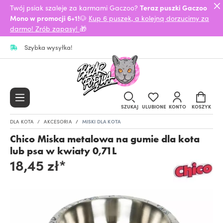
Twój psiak szaleje za karmami Gaczoo?
Teraz puszki Gaczoo
Mono w promocji 6+1!
🐶
Kup 6 puszek, a kolejną dorzucimy za
darmo! Zrób zapasy!
🎁
Szybka wysyłka!
SZUKAJ
ULUBIONE
KONTO
KOSZYK
DLA KOTA
AKCESORIA
MISKI DLA KOTA
Chico Miska metalowa na gumie dla kota
lub psa w kwiaty 0,71L
18,45 zł*