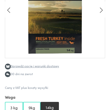
Sprawdź opcje i warunki dostawy
30 dni na zwrot
Ceny z VAT plus koszty wysyłki
Waga
14kg
3 kg
9kg