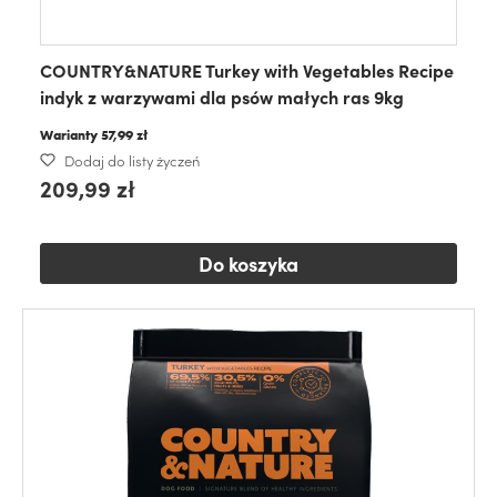
COUNTRY&NATURE Turkey with Vegetables Recipe
indyk z warzywami dla psów małych ras 9kg
Warianty
57,99 zł
Dodaj do listy życzeń
209,99 zł
Do koszyka