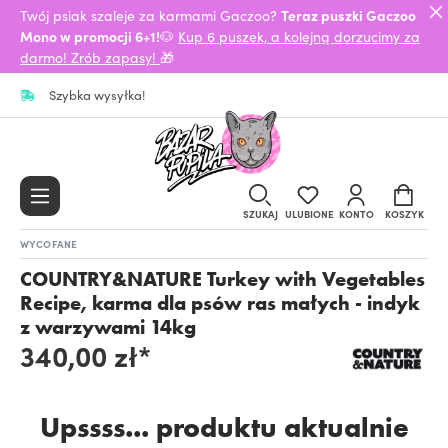
Twój psiak szaleje za karmami Gaczoo?
Teraz puszki Gaczoo
Mono w promocji 6+1!
🐶
Kup 6 puszek, a kolejną dorzucimy za
darmo! Zrób zapasy!
🎁
Szybka wysyłka!
SZUKAJ
ULUBIONE
KONTO
KOSZYK
WYCOFANE
COUNTRY&NATURE Turkey with Vegetables
Recipe, karma dla psów ras małych - indyk
z warzywami 14kg
340,00 zł*
Upssss... produktu aktualnie