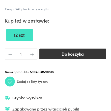
Ceny z VAT plus koszty wysyłki
Kup też w zestawie:
12 szt.
Do koszyka
Do koszyka
Numer produktu:
5904358590518
Dodaj do listy życzeń
Szybka wysyłka!
Zapakowane przez właścicieli pupili!