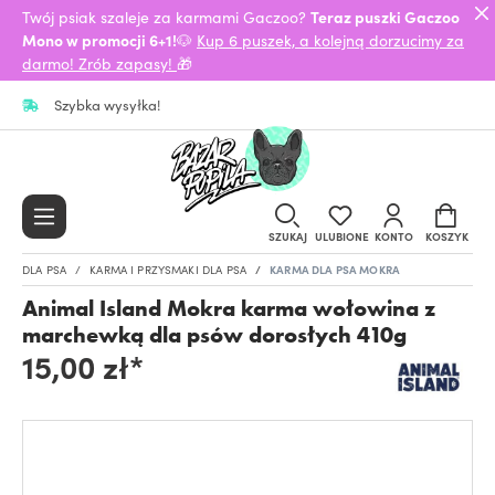
Twój psiak szaleje za karmami Gaczoo?
Teraz puszki Gaczoo
Mono w promocji 6+1!
🐶
Kup 6 puszek, a kolejną dorzucimy za
darmo! Zrób zapasy!
🎁
Szybka wysyłka!
SZUKAJ
ULUBIONE
KONTO
KOSZYK
DLA PSA
KARMA I PRZYSMAKI DLA PSA
KARMA DLA PSA MOKRA
Animal Island Mokra karma wołowina z
marchewką dla psów dorosłych 410g
15,00 zł*