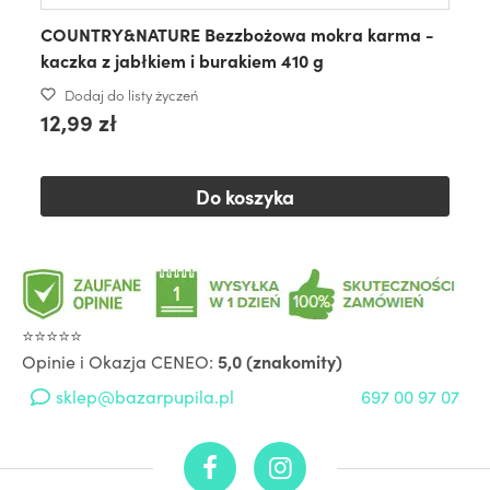
COUNTRY&NATURE Bezzbożowa mokra karma -
kaczka z jabłkiem i burakiem 410 g
Dodaj do listy życzeń
12,99 zł
Do koszyka
⭐⭐⭐⭐⭐
Opinie i Okazja CENEO:
5,0 (znakomity)
sklep@bazarpupila.pl
697 00 97 07