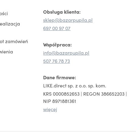
Obsługa klienta:
ości
sklep@bazarpupila.pl
realizacja
697 00 97 07
rot zamówień
Współpraca:
wienia
info@bazarpupila.pl
507 76 78 73
Dane firmowe:
LIKE.direct sp. z o.o. sp. kom.
KRS 0000852653 | REGON 386652203 |
NIP 8971881361
więcej