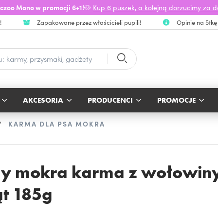
czoo Mono w promocji 6+1!
🐶
Kup 6 puszek, a kolejną dorzucimy za 
!
Zapakowane przez właścicieli pupili!
Opinie na 5tkę
AKCESORIA
PRODUCENCI
PROMOCJE
KARMA DLA PSA MOKRA
ay mokra karma z wołowiny
ąt 185g