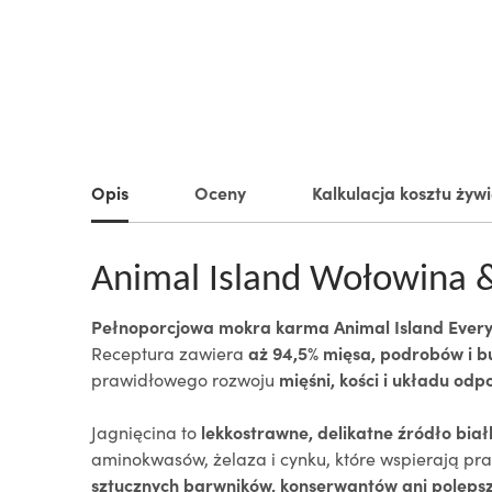
Opis
Oceny
Kalkulacja kosztu żyw
Animal Island Wołowina &
Pełnoporcjowa mokra karma Animal Island Every
Receptura zawiera
aż 94,5% mięsa, podrobów i b
prawidłowego rozwoju
mięśni, kości i układu o
J
agnięcina to
lekkostrawne, delikatne źródło biał
aminokwasów, żelaza i cynku, które wspierają pr
sztucznych barwników, konserwantów ani poleps