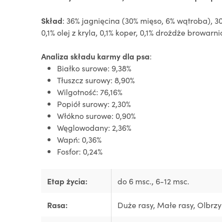
Skład
: 36% jagnięcina (30% mięso, 6% wątroba), 30
0,1% olej z kryla, 0,1% koper, 0,1% drożdże browar
Analiza składu karmy dla psa
:
Białko surowe: 9,38%
Tłuszcz surowy: 8,90%
Wilgotność: 76,16%
Popiół surowy: 2,30%
Włókno surowe: 0,90%
Węglowodany: 2,36%
Wapń: 0,36%
Fosfor: 0,24%
Etap życia:
do 6 msc.
, 6-12 msc.
Rasa:
Duże rasy
, Małe rasy
, Olbrz