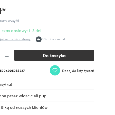
ł*
oszty wysyłki
 czas dostawy: 1-3 dni
e i warunki dostawy
30 dni na zwrot
Do koszyka
Do koszyka
5904905083227
Dodaj do listy życzeń
syłka!
e przez właścicieli pupili!
 5tkę od naszych klientów!