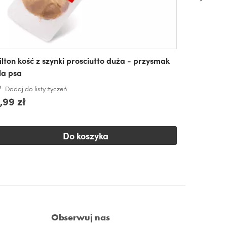
ilton kość z szynki prosciutto duża - przysmak
la psa
Dodaj do listy życzeń
,99 zł
Do koszyka
Obserwuj nas