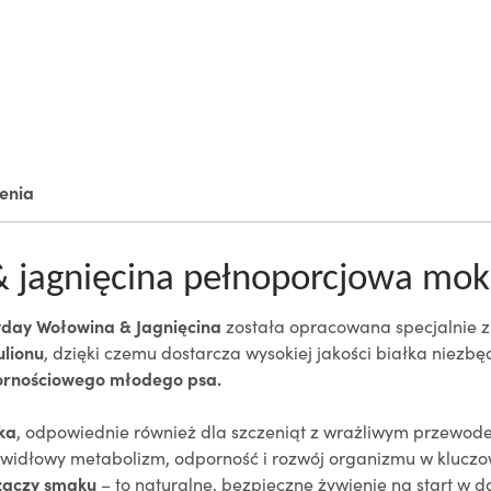
ienia
 jagnięcina pełnoporcjowa mok
day Wołowina & Jagnięcina
została opracowana specjalnie z m
ulionu
, dzięki czemu dostarcza wysokiej jakości białka niez
dpornościowego młodego psa.
ka
, odpowiednie również dla szczeniąt z wrażliwym przew
awidłowy metabolizm, odporność i rozwój organizmu w klucz
zaczy smaku
– to naturalne, bezpieczne żywienie na start w do