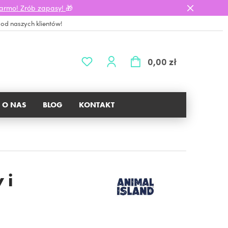
darmo! Zrób zapasy!
🎁
 od naszych klientów!
0,00 zł
O NAS
BLOG
KONTAKT
 i