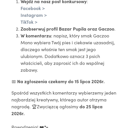
Wejdź na nasz post konkursowy
:
Facebook >
Instagram >
TikTok >
Zaobserwuj profil Bazar Pupila oraz Gaczoo
.
W komentarzu
: napisz, który smak Gaczoo
Mono wybiera Twój pies i ciekawie uzasadnij,
dlaczego właśnie ten smak jest jego
ulubionym. Dodatkowo oznacz 3 psich
właścicieli, aby zaprosić ich do wspólnej
zabawy.
📅
Na zgłoszenia czekamy do 15 lipca 2026r.
Spośród wszystkich komentarzy wybierzemy jeden
najbardziej kreatywny, którego autor otrzyma
nagrodę. 🏆Zwycięzcę ogłosimy
do 25 lipca
2026r.
Powodzenia! ❤️🐾