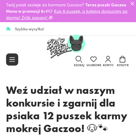
Twój psiak szaleje za karmami Gaczoo?
Teraz puszki Gaczoo
Mono w promocji 6+1!
🐶
Kup 6 puszek, a kolejną dorzucimy za
darmo! Zrób zapasy!
🎁
Szybka wysyłka!
SZUKAJ
ULUBIONE
KONTO
KOSZYK
Weź udział w naszym
konkursie i zgarnij dla
psiaka 12 puszek karmy
mokrej Gaczoo! 🐶🐾