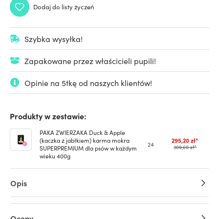
Dodaj do listy życzeń
Szybka wysyłka!
Zapakowane przez właścicieli pupili!
Opinie na 5tkę od naszych klientów!
Produkty w zestawie:
PAKA ZWIERZAKA Duck & Apple
(kaczka z jabłkiem) karma mokra
295,20 zł*
24
SUPERPREMIUM dla psów w każdym
309,60 zł*
wieku 400g
Opis
Oceny