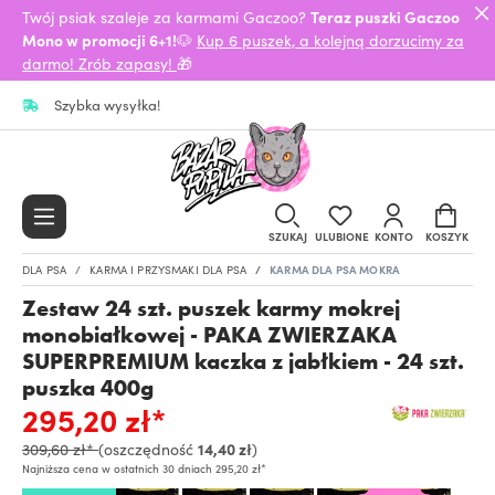
Twój psiak szaleje za karmami Gaczoo?
Teraz puszki Gaczoo
Mono w promocji 6+1!
🐶
Kup 6 puszek, a kolejną dorzucimy za
darmo! Zrób zapasy!
🎁
Szybka wysyłka!
SZUKAJ
ULUBIONE
KONTO
KOSZYK
DLA PSA
KARMA I PRZYSMAKI DLA PSA
KARMA DLA PSA MOKRA
Zestaw 24 szt. puszek karmy mokrej
monobiałkowej - PAKA ZWIERZAKA
SUPERPREMIUM kaczka z jabłkiem - 24 szt.
puszka 400g
295,20 zł*
309,60 zł*
(oszczędność
14,40 zł
)
Najniższa cena w ostatnich 30 dniach 295,20 zł*