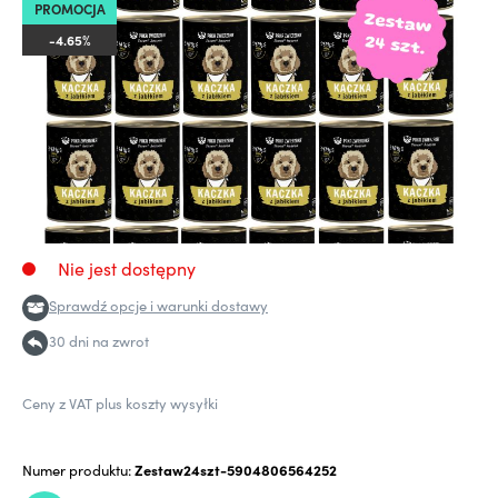
PROMOCJA
-4.65%
Nie jest dostępny
Sprawdź opcje i warunki dostawy
30 dni na zwrot
Ceny z VAT plus koszty wysyłki
Numer produktu:
Zestaw24szt-5904806564252