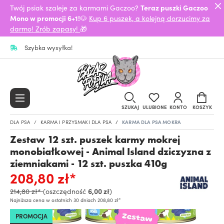
Twój psiak szaleje za karmami Gaczoo?
Teraz puszki Gaczoo
Mono w promocji 6+1!
🐶
Kup 6 puszek, a kolejną dorzucimy za
darmo! Zrób zapasy!
🎁
Szybka wysyłka!
SZUKAJ
ULUBIONE
KONTO
KOSZYK
DLA PSA
KARMA I PRZYSMAKI DLA PSA
KARMA DLA PSA MOKRA
Zestaw 12 szt. puszek karmy mokrej
monobiałkowej - Animal Island dziczyzna z
ziemniakami - 12 szt. puszka 410g
208,80 zł*
214,80 zł*
(oszczędność
6,00 zł
)
Najniższa cena w ostatnich 30 dniach 208,80 zł*
PROMOCJA