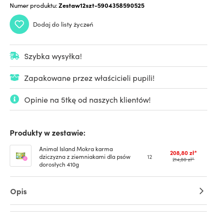
Numer produktu:
Zestaw12szt-5904358590525
Dodaj do listy życzeń
Szybka wysyłka!
Zapakowane przez właścicieli pupili!
Opinie na 5tkę od naszych klientów!
Produkty w zestawie:
Animal Island Mokra karma
208,80 zł*
dziczyzna z ziemniakami dla psów
12
214,80 zł*
dorosłych 410g
Opis