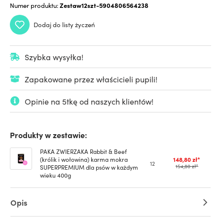
Numer produktu:
Zestaw12szt-5904806564238
Dodaj do listy życzeń
Szybka wysyłka!
Zapakowane przez właścicieli pupili!
Opinie na 5tkę od naszych klientów!
Produkty w zestawie:
PAKA ZWIERZAKA Rabbit & Beef
(królik i wołowina) karma mokra
148,80 zł*
12
SUPERPREMIUM dla psów w każdym
154,80 zł*
wieku 400g
Opis