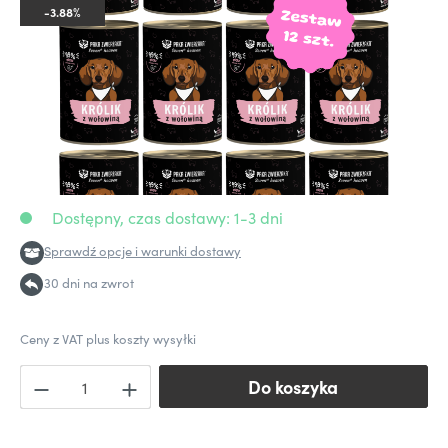
-3.88%
Dostępny, czas dostawy: 1-3 dni
Sprawdź opcje i warunki dostawy
30 dni na zwrot
Ceny z VAT plus koszty wysyłki
Do koszyka
Do koszyka