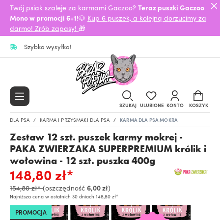
Twój psiak szaleje za karmami Gaczoo?
Teraz puszki Gaczoo
Mono w promocji 6+1!
🐶
Kup 6 puszek, a kolejną dorzucimy za
darmo! Zrób zapasy!
🎁
Szybka wysyłka!
SZUKAJ
ULUBIONE
KONTO
KOSZYK
DLA PSA
KARMA I PRZYSMAKI DLA PSA
KARMA DLA PSA MOKRA
Zestaw 12 szt. puszek karmy mokrej -
PAKA ZWIERZAKA SUPERPREMIUM królik i
wołowina - 12 szt. puszka 400g
148,80 zł*
154,80 zł*
(oszczędność
6,00 zł
)
Najniższa cena w ostatnich 30 dniach 148,80 zł*
PROMOCJA