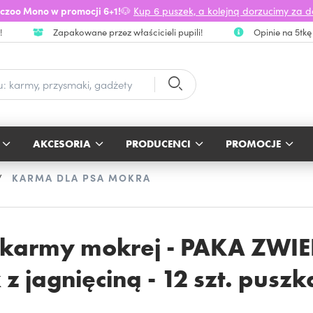
czoo Mono w promocji 6+1!
🐶
Kup 6 puszek, a kolejną dorzucimy za 
!
Zapakowane przez właścicieli pupili!
Opinie na 5tkę
AKCESORIA
PRODUCENCI
PROMOCJE
KARMA DLA PSA MOKRA
k karmy mokrej - PAKA ZW
jagnięciną - 12 szt. pusz