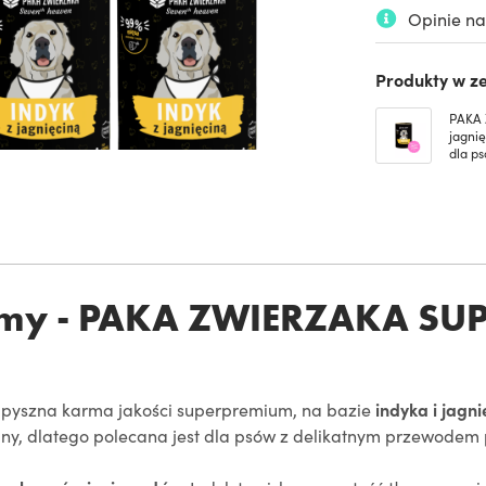
Opinie na
Produkty w ze
PAKA 
jagni
dla p
rmy - PAKA ZWIERZAKA SU
pyszna karma jakości superpremium, na bazie
indyka i jagni
ęciny, dlatego polecana jest dla psów z delikatnym przewode