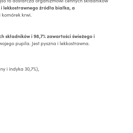
ięso to dostarcza organizmowi cennych składników
i lekkostrawnego źródła białka, a
 komórek krwi.
ch składników i 98,7% zawartości świeżego i
ego pupila. Jest pyszna i lekkostrawna.
ny i indyka 30,7%),