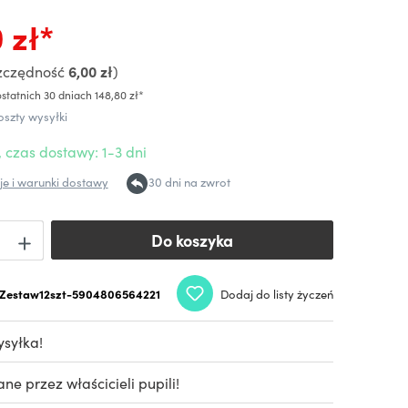
 zł*
zczędność
6,00 zł
)
statnich 30 dniach 148,80 zł*
oszty wysyłki
 czas dostawy: 1-3 dni
e i warunki dostawy
30 dni na zwrot
Do koszyka
Do koszyka
Zestaw12szt-5904806564221
Dodaj do listy życzeń
syłka!
e przez właścicieli pupili!