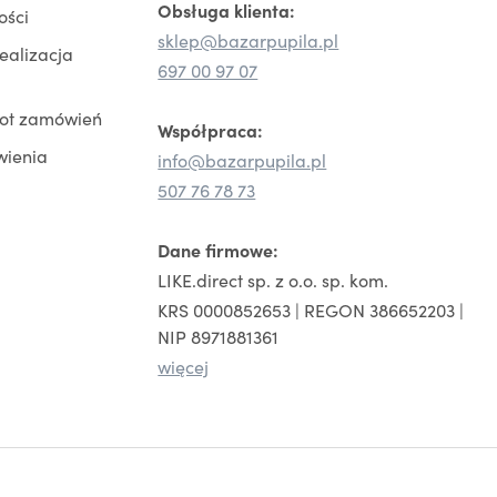
Obsługa klienta:
ości
sklep@bazarpupila.pl
realizacja
697 00 97 07
rot zamówień
Współpraca:
wienia
info@bazarpupila.pl
507 76 78 73
Dane firmowe:
LIKE.direct sp. z o.o. sp. kom.
KRS 0000852653 | REGON 386652203 |
NIP 8971881361
więcej