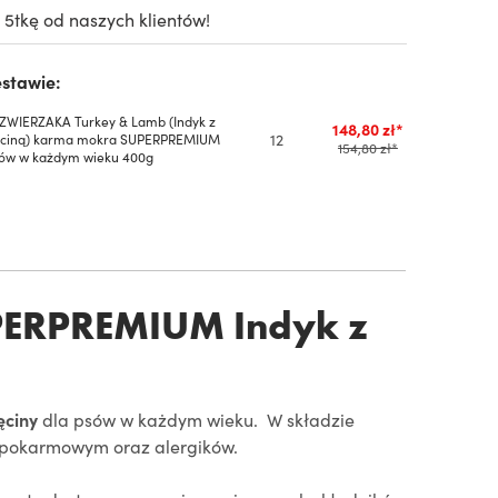
 5tkę od naszych klientów!
stawie:
ZWIERZAKA Turkey & Lamb (Indyk z
148,80 zł*
12
ęciną) karma mokra SUPERPREMIUM
154,80 zł*
sów w każdym wieku 400g
PERPREMIUM Indyk z
ęciny
dla psów w każdym wieku. W składzie
m pokarmowym oraz alergików.