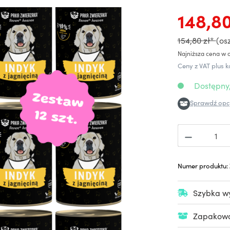
148,80
154,80 zł*
(os
Najniższa cena w o
Ceny z VAT plus k
Dostępny,
Sprawdź opcj
Numer produktu:
Szybka wy
Zapakowan