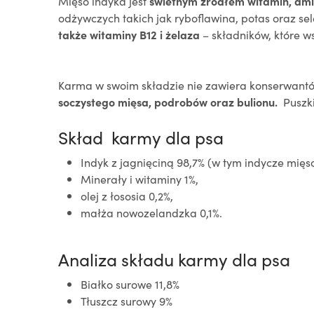
Mięso indyka jest
świetnym źródłem witamin, am
odżywczych takich jak ryboflawina, potas oraz sel
także
witaminy B12 i żelaza
– składników, które 
Karma w swoim składzie nie zawiera konserwantów
soczystego mięsa, podrobów oraz bulionu.
Puszki
Skład karmy dla psa
Indyk z jagnięciną 98,7% (w tym indycze mięso
Minerały i witaminy 1%,
olej z łososia 0,2%,
małża nowozelandzka 0,1%.
Analiza składu karmy dla psa
Białko surowe 11,8%
Tłuszcz surowy 9%