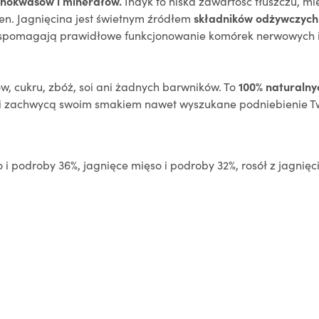
inokwasów i minerałów.
Indyk to niska zawartość tłuszczu, m
en. Jagnięcina jest świetnym źródłem
składników odżywczych 
wspomagają prawidłowe funkcjonowanie komórek nerwowych i
, cukru, zbóż, soi ani żadnych barwników. To
100% naturalny
 zachwycą swoim smakiem nawet wyszukane podniebienie Twoj
 i podroby 36%, jagnięce mięso i podroby 32%, rosół z jagnięci