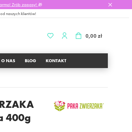
darmo! Zrób zapasy!
🎁
 od naszych klientów!
0,00 zł
O NAS
BLOG
KONTAKT
IERZAKA
ka 400g