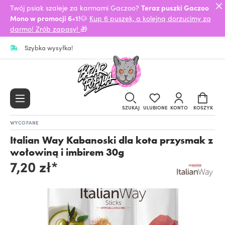
Twój psiak szaleje za karmami Gaczoo?
Teraz puszki Gaczoo
Mono w promocji 6+1!
🐶
Kup 6 puszek, a kolejną dorzucimy za
darmo! Zrób zapasy!
🎁
Szybka wysyłka!
SZUKAJ
ULUBIONE
KONTO
KOSZYK
WYCOFANE
Italian Way Kabanoski dla kota przysmak z
wołowiną i imbirem 30g
7,20 zł*