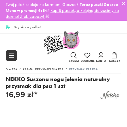
Twój psiak szaleje za karmami Gaczoo?
Teraz puszki Gaczoo
Mono w promocji 6+1!
🐶
Kup 6 puszek, a kolejną dorzucimy za
darmo! Zrób zapasy!
🎁
Szybka wysyłka!
SZUKAJ
ULUBIONE
KONTO
KOSZYK
DLA PSA
KARMA I PRZYSMAKI DLA PSA
PRZYSMAKI DLA PSA
NEKKO Suszona noga jelenia naturalny
przysmak dla psa 1 szt
16,99 zł*